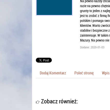
Na pewno każdy chciał
razie na pewno chętni
grunty to jeden z najl
jest to zrobić z firmą 
polskim i pomaga swoi
klientów. Warto zwróc
stabilne i bezpieczne
zainteresuje. W takim 
Mazury. Na pewno nie b
Dodane: 2020-01-03
Dodaj Komentarz
Poleć stronę
Wpis 
Zobacz również: