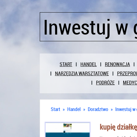
Inwestuj w 
START
HANDEL
RENOWACJA
NARZĘDZIA WARSZTATOWE
PRZEPRO
PODRÓŻE
MEDY
Start
»
Handel
»
Doradztwo
»
Inwestuj w 
kupię działk