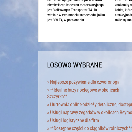
znakomity w
niemieckiego koncernu motoryzacyjnego
kobiet, któr
jest Volkswagen Transporter T4. To
atrakcyjnoś
właśnie w tym modelu samochodu, jakim
takie są zna
jest VW T4, w porównaniu ...
LOSOWO WYBRANE
» Najlepsze pożywienie dla czworonoga
» **Idealne bazy noclegowe w okolicach
Szczyrka**
» Hurtownia online odzieży detalicznej dostęp
» Usługi naprawy zegarków w okolicach Reym
» Usługi logistyczne dla firm.
» **Dostępne części do ciągników rolniczych**