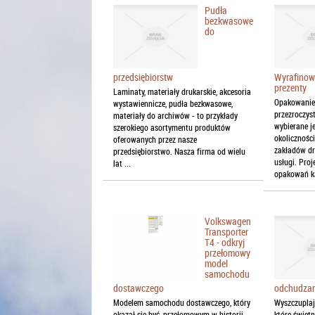
Pudła
bezkwasowe
do
przedsiębiorstw
Wyrafinow
prezenty
Laminaty, materiały drukarskie, akcesoria
Opakowanie 
wystawiennicze, pudła bezkwasowe,
przezroczys
materiały do archiwów - to przykłady
wybierane je
szerokiego asortymentu produktów
okolicznośc
oferowanych przez nasze
zakładów dr
przedsiębiorstwo. Nasza firma od wielu
usługi. Pro
lat ...
opakowań ka
Volkswagen
Transporter
T4 - odkryj
przełomowy
model
samochodu
odchudza
dostawczego
Wyszczuplaj
Modelem samochodu dostawczego, który
które świetn
okazał się być, przełomowym w historii