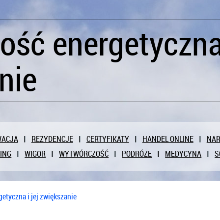
ość energetyczna 
nie
WACJA
REZYDENCJE
CERTYFIKATY
HANDEL ONLINE
NAR
ING
WIGOR
WYTWÓRCZOŚĆ
PODRÓŻE
MEDYCYNA
S
etyczna i jej zwiększanie