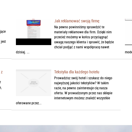
Jak reklamować swoją firmę
Na pewno powinniśmy sprawdzić te
jące
materiały reklamowe dla firm. Dzięki nim
przecież możemy w końcu przyciągnąć
jest
uwagę naszego klienta i sprawić, że będzie
chciał podjąć z nami współpracę nawet
dzisiaj. ...
mode
 z
Tekstylia dla każdego hotelu
Prowadzisz swój hotel i szukasz do niego
?
najwyższej jakości tekstyliów? W takim
e,
razie, na pewno zainteresuje cię nasza
oferta. W prowadzonym przez nas sklepie
internetowym możesz znaleźć wszystkie
oferowane przez...