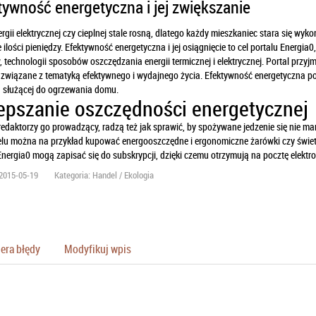
tywność energetyczna i jej zwiększanie
rgii elektrycznej czy cieplnej stale rosną, dlatego każdy mieszkaniec stara się wykor
 ilości pieniędzy. Efektywność energetyczna i jej osiągnięcie to cel portalu Energia
 technologii sposobów oszczędzania energii termicznej i elektrycznej. Portal przyj
 związane z tematyką efektywnego i wydajnego życia. Efektywność energetyczna po
d służącej do ogrzewania domu.
epszanie oszczędności energetycznej
 redaktorzy go prowadzący, radzą też jak sprawić, by spożywane jedzenie się nie mar
elu można na przykład kupować energooszczędne i ergonomiczne żarówki czy świet
Energia0 mogą zapisać się do subskrypcji, dzięki czemu otrzymują na pocztę elektr
2015-05-19
Kategoria: Handel / Ekologia
era błędy
Modyfikuj wpis