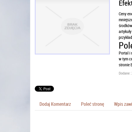
Efek
Ceny ene
mniejsze
środków,
artykuły
przykła
Pol
Portal i
w tym c
stronie 
Dodane: 
Dodaj Komentarz
Poleć stronę
Wpis zawi