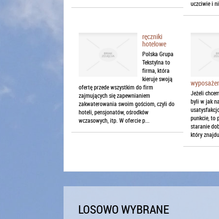
uczciwie i ni
ręczniki
hotelowe
Polska Grupa
Tekstylna to
firma, która
kieruje swoją
wyposażen
ofertę przede wszystkim do firm
Jeżeli chce
zajmujących się zapewnianiem
byli w jak 
zakwaterowania swoim gościom, czyli do
usatysfakcj
hoteli, pensjonatów, ośrodków
punkcie, to
wczasowych, itp. W ofercie p...
staranie dob
który znajdu
LOSOWO WYBRANE