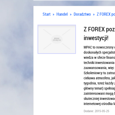
Start
»
Handel
»
Doradztwo
»
Z FOREX poz
Z FOREX pozn
inwestycji!
MPAC to nowoczesny oś
doskonałych specjalist
wiedza w sferze finan
techniki inwestowani
zaawansowania, więc mo
Szkoleniowcy tu zatrud
ciekawa atmosfera, jak
tygodnia, toteż każdy 
główny temat) spełniaj
zainteresowani mogą 
skuteczniej inwestować
internetowej ośrodka 
Dodane: 2015-05-25