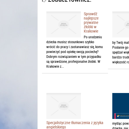
Sprawdź
najlepsze
prywatne
żłobki w
Krakowie
Po urodzeniu
dziecka musisz stosunkowo szybko
by Twój mal
wrócić do pracy i zastanawiasz się, komu
Posłanie go
powierzyć pod opiekę swoją pociechę?
spędzał wię
Dobrym rozwiązaniem w tym przypadku
bardzo trudn
są sprawdzone, profesjonalne żłobki. W
większość ro
Krakowie z...
Specjalistyczne tłumaczenia z języka
myśląc powa
angielskiego
dziecka, ni