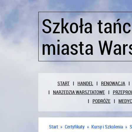
Szkoła tańc
miasta War
START
HANDEL
RENOWACJA
NARZĘDZIA WARSZTATOWE
PRZEPRO
PODRÓŻE
MEDY
Start
»
Certyfikaty
»
Kursy i Szkolenia
»
S