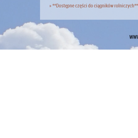
» **Dostępne części do ciągników rolniczych**
WWW