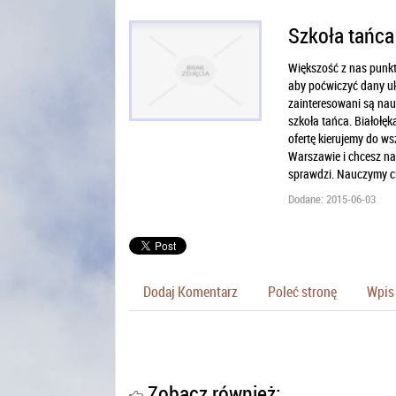
Szkoła tańca
Większość z nas punkty
aby poćwiczyć dany uk
zainteresowani są nau
szkoła tańca. Białołęka
ofertę kierujemy do ws
Warszawie i chcesz nau
sprawdzi. Nauczymy c
Dodane: 2015-06-03
Dodaj Komentarz
Poleć stronę
Wpis 
Zobacz również: