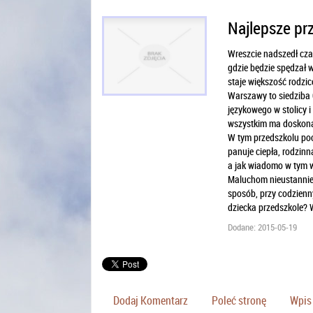
Najlepsze pr
Wreszcie nadszedł czas
gdzie będzie spędzał w
staje większość rodzic
Warszawy to siedziba 
językowego w stolicy 
wszystkim ma doskonał
W tym przedszkolu poc
panuje ciepła, rodzinn
a jak wiadomo w tym wi
Maluchom nieustannie 
sposób, przy codzienn
dziecka przedszkole? 
Dodane: 2015-05-19
Dodaj Komentarz
Poleć stronę
Wpis 