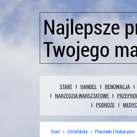
Najlepsze p
Twojego ma
START
HANDEL
RENOWACJA
NARZĘDZIA WARSZTATOWE
PRZEPRO
PODRÓŻE
MEDY
Start
»
Certyfikaty
»
Placówki Edukacyjne