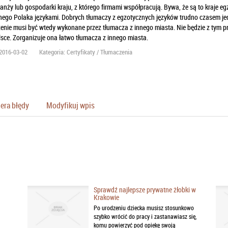
anży lub gospodarki kraju, z którego firmami współpracują. Bywa, że są to kraje eg
nego Polaka językami. Dobrych tłumaczy z egzotycznych języków trudno czasem jedn
nie musi być wtedy wykonane przez tłumacza z innego miasta. Nie będzie z tym pro
lsce. Zorganizuje ona łatwo tłumacza z innego miasta.
2016-03-02
Kategoria: Certyfikaty / Tłumaczenia
era błędy
Modyfikuj wpis
Sprawdź najlepsze prywatne żłobki w
Krakowie
Po urodzeniu dziecka musisz stosunkowo
szybko wrócić do pracy i zastanawiasz się,
komu powierzyć pod opiekę swoją