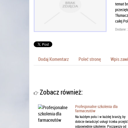
temat br
przecięt
Tłumacze
całej Po
Dodane: 
Dodaj Komentarz
Poleć stronę
Wpis zawi
Zobacz również:
Profesjonalne szkolenia dla
farmaceutów
Na każdym polu i w każdej branży, by
dobrze świadczyć usługi trzeba przejść
odpowiednie szkolenie. Począwszy od