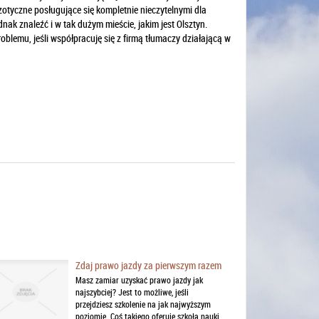
zotyczne posługujące się kompletnie nieczytelnymi dla
ak znaleźć i w tak dużym mieście, jakim jest Olsztyn.
blemu, jeśli współpracuję się z firmą tłumaczy działającą w
Zdaj prawo jazdy za pierwszym razem
Masz zamiar uzyskać prawo jazdy jak
najszybciej? Jest to możliwe, jeśli
przejdziesz szkolenie na jak najwyższym
poziomie. Coś takiego oferuje szkoła nauki