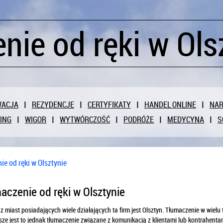
nie od ręki w Ols
WACJA
REZYDENCJE
CERTYFIKATY
HANDEL ONLINE
NAR
ING
WIGOR
WYTWÓRCZOŚĆ
PODRÓŻE
MEDYCYNA
S
e od ręki w Olsztynie
aczenie od ręki w Olsztynie
 miast posiadających wiele działających ta firm jest Olsztyn. Tłumaczenie w wielu
ze jest to jednak tłumaczenie związane z komunikacją z klientami lub kontrahentam