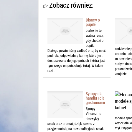
Zobacz również:
Dbamy o
pupile
Jedzenie to
ważna rzecz,
gdy chodzi o
pupila.
codziennie 
Dlatego powinniśmy zadbać o to, by mieć
ubrania i ak
pod ręką odpowiednią karmę, która jest
to powinien
dostosowana do jego potrzeb i która jest
stałym dost
tym, czego on potrzebuje tutaj. W takim
prowadzenie
razi...
znajdzie...
Syropy dla
handlu i dla
gastronomii
Syropy
Vincenzi to
modele spod
niezwykły
wybór dla ka
smak oraz aromat, dzięki czemu z
styl i wygo
przyjemnością na nowo odkryjecie smak