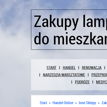
Zakupy lam
do mieszka
START
HANDEL
RENOWACJA
NARZĘDZIA WARSZTATOWE
PRZEPRO
PODRÓŻE
MEDY
Start
»
Handel Online
»
Inne Sklepy
»
Zak