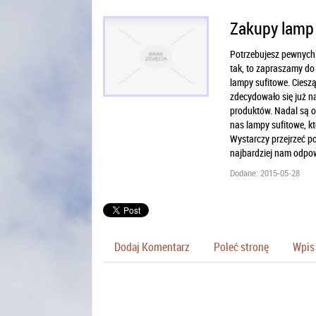
Zakupy lamp 
Potrzebujesz pewnych 
tak, to zapraszamy do
lampy sufitowe. Ciesz
zdecydowało się już n
produktów. Nadal są o
nas lampy sufitowe, kt
Wystarczy przejrzeć po
najbardziej nam odpo
Dodane: 2015-05-28
Dodaj Komentarz
Poleć stronę
Wpis 