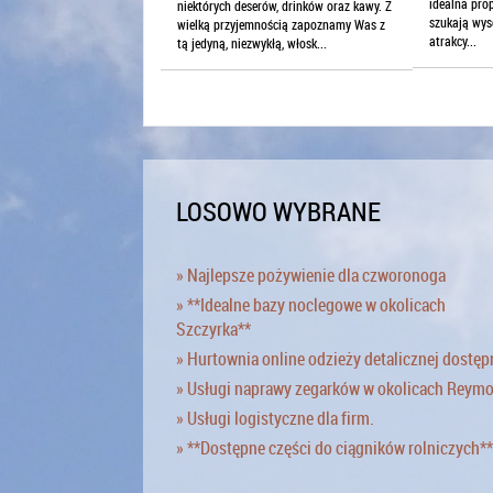
idealna prop
niektórych deserów, drinków oraz kawy. Z
szukają wys
wielką przyjemnością zapoznamy Was z
atrakcy...
tą jedyną, niezwykłą, włosk...
LOSOWO WYBRANE
» Najlepsze pożywienie dla czworonoga
» **Idealne bazy noclegowe w okolicach
Szczyrka**
» Hurtownia online odzieży detalicznej dostęp
» Usługi naprawy zegarków w okolicach Reym
» Usługi logistyczne dla firm.
» **Dostępne części do ciągników rolniczych**