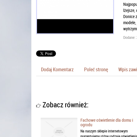
Najpopul
lżejsze,
Donice z
modele, 
wytrzyma
Dodane: 
Dodaj Komentarz
Poleć stronę
Wpis zawi
Zobacz również:
Fachowe oświetlenie dla domu i
ogrodu
Na naszym sklepie internetowym
prezentujemy różne rodzaje oświetlenia