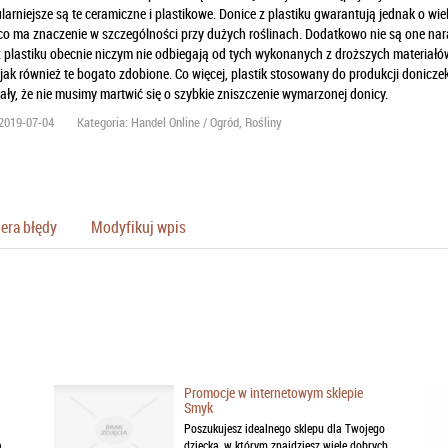
arniejsze są te ceramiczne i plastikowe. Donice z plastiku gwarantują jednak o wi
 co ma znaczenie w szczególności przy dużych roślinach. Dodatkowo nie są one nara
 plastiku obecnie niczym nie odbiegają od tych wykonanych z droższych materiał
jak również te bogato zdobione. Co więcej, plastik stosowany do produkcji doniczek je
ły, że nie musimy martwić się o szybkie zniszczenie wymarzonej donicy.
2019-07-04
Kategoria: Handel Online / Ogród, Rośliny
era błędy
Modyfikuj wpis
Promocje w internetowym sklepie
Smyk
Poszukujesz idealnego sklepu dla Twojego
,
dziecka, w którym znajdziesz wiele dobrych