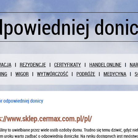
powiedniej doni
WACJA
REZYDENCJE
CERTYFIKATY
HANDEL ONLINE
NAR
ING
WIGOR
WYTWÓRCZOŚĆ
PODRÓŻE
MEDYCYNA
S
r odpowiedniej donicy
s://www.sklep.cermax.com.pl/pl/
liny to uwielbiane przez wiele osób ozdoby domu. Trudno się temu dziwić, gdyż nie
m uroku warto zadbać o odpowiednią doniczkę. Na rynku dostępnych jest mnóstwo