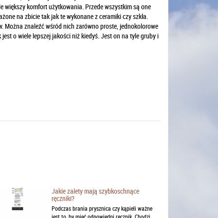
ele większy komfort użytkowania. Przede wszystkim są one
żone na zbicie tak jak te wykonane z ceramiki czy szkła.
ów. Można znaleźć wśród nich zarówno proste, jednokolorowe
st o wiele lepszej jakości niż kiedyś. Jest on na tyle gruby i
Jakie zalety mają szybkoschnące
ręczniki?
Podczas brania prysznica czy kąpieli ważne
jest to, by mieć odpowiedni ręcznik. Chodzi