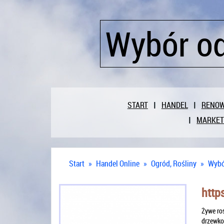
Wybór od
START
HANDEL
RENO
MARKET
Start
»
Handel Online
»
Ogród, Rośliny
»
Wybó
http
Żywe roś
drzewko