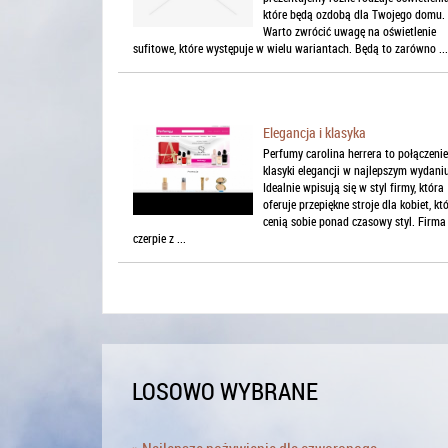
które będą ozdobą dla Twojego domu.
Warto zwrócić uwagę na oświetlenie
sufitowe, które występuje w wielu wariantach. Będą to zarówno ...
Elegancja i klasyka
Perfumy carolina herrera to połączenie
klasyki elegancji w najlepszym wydani
Idealnie wpisują się w styl firmy, która
oferuje przepiękne stroje dla kobiet, kt
cenią sobie ponad czasowy styl. Firma
czerpie z ...
LOSOWO WYBRANE