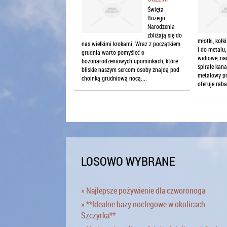
Święta
Bożego
Narodzenia
zbliżają się do
młotki, koł
nas wielkimi krokami. Wraz z początkiem
i do metalu,
grudnia warto pomyśleć o
widiowe, nar
bożonarodzeniowych upominkach, które
spirale kana
bliskie naszym sercom osoby znajdą pod
metalowy pr
choinką grudniową nocą....
oferuje rabat
LOSOWO WYBRANE
» Najlepsze pożywienie dla czworonoga
» **Idealne bazy noclegowe w okolicach
Szczyrka**