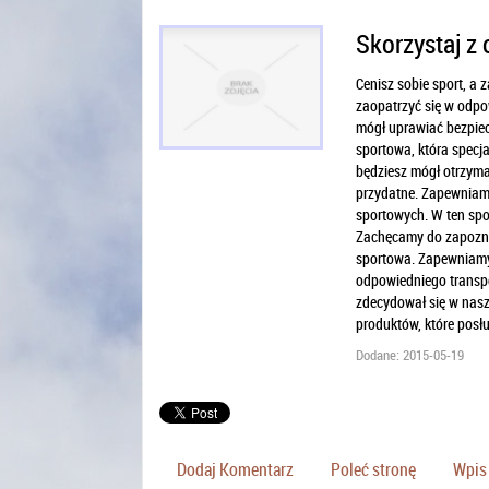
Skorzystaj z 
Cenisz sobie sport, a 
zaopatrzyć się w odpo
mógł uprawiać bezpie
sportowa, która specja
będziesz mógł otrzyma
przydatne. Zapewniamy
sportowych. W ten spo
Zachęcamy do zapoznan
sportowa. Zapewniamy 
odpowiedniego transpo
zdecydował się w nasz
produktów, które posłu
Dodane: 2015-05-19
Dodaj Komentarz
Poleć stronę
Wpis 