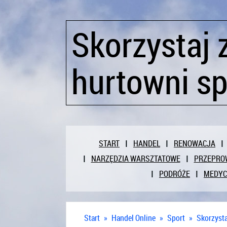
Skorzystaj z
hurtowni s
START
HANDEL
RENOWACJA
NARZĘDZIA WARSZTATOWE
PRZEPRO
PODRÓŻE
MEDY
Start
»
Handel Online
»
Sport
»
Skorzysta