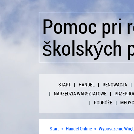
Pomoc pri r
školských p
START
HANDEL
RENOWACJA
NARZĘDZIA WARSZTATOWE
PRZEPRO
PODRÓŻE
MEDY
Start
»
Handel Online
»
Wyposażenie Wnęt