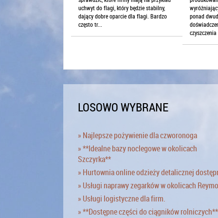
wyróżniając
uchwyt do flagi, który będzie stabilny,
ponad dwud
dający dobre oparcie dla flagi. Bardzo
doświadczen
często tr...
czyszczenia
LOSOWO WYBRANE
» Najlepsze pożywienie dla czworonoga
» **Idealne bazy noclegowe w okolicach
Szczyrka**
» Hurtownia online odzieży detalicznej dostęp
» Usługi naprawy zegarków w okolicach Reym
» Usługi logistyczne dla firm.
» **Dostępne części do ciągników rolniczych**