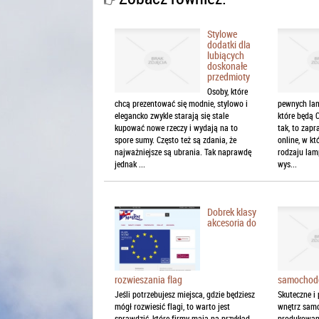
Stylowe
dodatki dla
lubiących
doskonałe
przedmioty
Osoby, które
chcą prezentować się modnie, stylowo i
pewnych lam
elegancko zwykle starają się stale
które będą 
kupować nowe rzeczy i wydają na to
tak, to zap
spore sumy. Często też są zdania, że
online, w k
najważniejsze są ubrania. Tak naprawdę
rodzaju lam
jednak ...
wys...
Dobrek klasy
akcesoria do
samochod
rozwieszania flag
Skuteczne i 
Jeśli potrzebujesz miejsca, gdzie będziesz
wnętrz sam
mógł rozwiesić flagi, to warto jest
produkowane
sprawdzić, które firmy mają na przykład