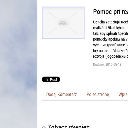
Pomoc pri rea
Učitelia zaraďujú uč
realizácii školských p
tak, aby spĺňali špec
pomôcky apelujú na vš
výchovu (ponúkame sa
hry na manuálnu zručno
rozvoja (logopedické cv
Dodane: 2015-05-18
Dodaj Komentarz
Poleć stronę
Wpis 
Zobacz również: