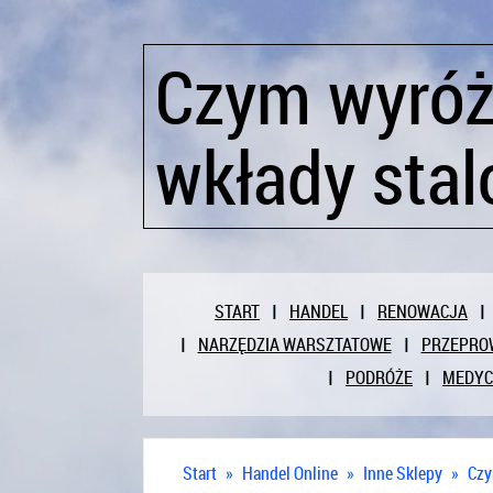
Czym wyróżn
wkłady sta
START
HANDEL
RENOWACJA
NARZĘDZIA WARSZTATOWE
PRZEPRO
PODRÓŻE
MEDY
Start
»
Handel Online
»
Inne Sklepy
»
Czy