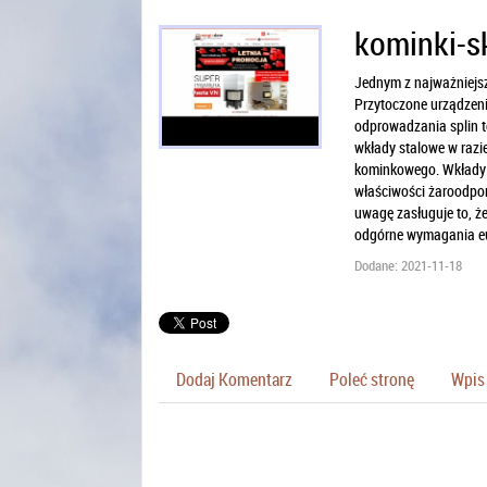
kominki-s
Jednym z najważniejs
Przytoczone urządzeni
odprowadzania splin t
wkłady stalowe w raz
kominkowego. Wkłady s
właściwości żaroodpo
uwagę zasługuje to, że
odgórne wymagania eu
Dodane: 2021-11-18
Dodaj Komentarz
Poleć stronę
Wpis 