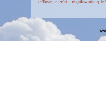
» **Dostępne części do ciągników rolniczych**
WWW