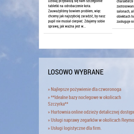
Dzisiaj przydadzą się nam szczególnie
charakterz
tabletki na odrobaczenie kota.
zastosowani
Zauważyliśmy bowiem problem, więc
salonach, a
chcemy jak najszybciej zaradzić, by nasz
obiektach h
pupil nie musiał cierpieć. Zdajemy sobie
zasługuje ni
sprawę, jak ważna jest w...
LOSOWO WYBRANE
» Najlepsze pożywienie dla czworonoga
» **Idealne bazy noclegowe w okolicach
Szczyrka**
» Hurtownia online odzieży detalicznej dostęp
» Usługi naprawy zegarków w okolicach Reym
» Usługi logistyczne dla firm.