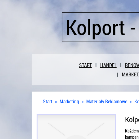
Kolport 
START
HANDEL
RENO
MARKET
Start
»
Marketing
»
Materiały Reklamowe
»
Ko
Kolp
Każdemu 
kampanii