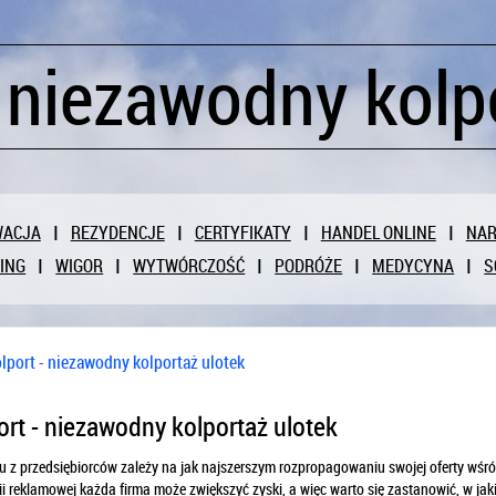
- niezawodny kolp
WACJA
REZYDENCJE
CERTYFIKATY
HANDEL ONLINE
NAR
ING
WIGOR
WYTWÓRCZOŚĆ
PODRÓŻE
MEDYCYNA
S
lport - niezawodny kolportaż ulotek
ort - niezawodny kolportaż ulotek
z przedsiębiorców zależy na jak najszerszym rozpropagowaniu swojej oferty wśród
 reklamowej każda firma może zwiększyć zyski, a więc warto się zastanowić, w jaki