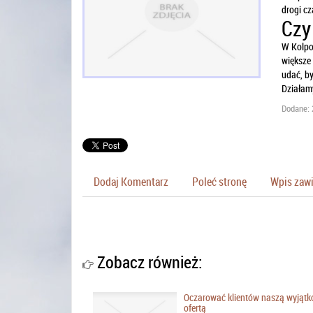
drogi cz
Czy
W Kolpo
większe 
udać, by
Działamy
Dodane: 
Dodaj Komentarz
Poleć stronę
Wpis zawi
Zobacz również:
Oczarować klientów naszą wyjąt
ofertą