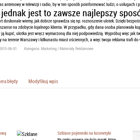
as antenowy w telewizji i radio, by w ten sposób poinformować ludzi, o usługach i 
 jednak jest to zawsze najlepszy spos
rt doskonale wiemy, jak dobrze sprawdza się np. roznoszenie ulotek. Dzięki bezp
szanse na zdobycie lojalnego klienta. W przypadku, gdy dana osoba planowała kupn
 ją kupić, ulotka jest wręcz wymarzoną dla niej podpowiedzią. Wypróbuj więc jak świ
 na terenie Warszawy i kilkunastu miast ościennych, a więc twoja reklama trafi do 
2015-06-01
Kategoria: Marketing / Materiały Reklamowe
era błędy
Modyfikuj wpis
kową
Szklane pojemniki na kosmetyki
Na rynku pojawia się dużo marek, które