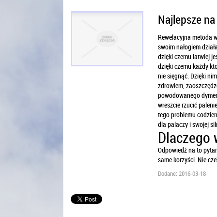
Najlepsze na 
Rewelacyjna metoda w 
swoim nałogiem działaj
dzięki czemu łatwiej j
dzięki czemu każdy kt
nie sięgnąć. Dzięki ni
zdrowiem, zaoszczędz
powodowanego dymem 
wreszcie rzucić paleni
tego problemu codzienn
dla palaczy i swojej s
Dlaczego 
Odpowiedź na to pytani
same korzyści. Nie cze
Dodane: 2016-03-18