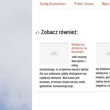
Dodaj Komentarz
Poleć stronę
Wpis 
Zobacz również:
Najlepszy
dentysta na
Bemowie
Jeśli musimy
skorzystać z
usług
się dziedzin
stomatologa, to oczywiście bardzo byłoby
estetyczna.
dla nas wskazane, gdyby obsługiwał nas
miejsce, gdz
najlepszy dentysta. Warszawa jest
zajmą się p
miastem, w którym działa bardzo wiele
niejędrna cz
gabinetów stomatologicznyc...