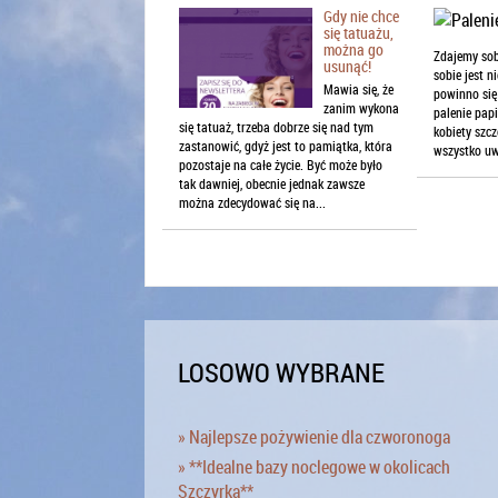
Gdy nie chce
się tatuażu,
można go
Zdajemy sob
usunąć!
sobie jest n
Mawia się, że
powinno się
zanim wykona
palenie pap
się tatuaż, trzeba dobrze się nad tym
kobiety szc
zastanowić, gdyż jest to pamiątka, która
wszystko uwa
pozostaje na całe życie. Być może było
tak dawniej, obecnie jednak zawsze
można zdecydować się na...
LOSOWO WYBRANE
» Najlepsze pożywienie dla czworonoga
» **Idealne bazy noclegowe w okolicach
Szczyrka**