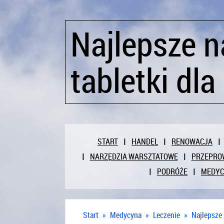
Najlepsze n
tabletki dla
START
HANDEL
RENOWACJA
NARZĘDZIA WARSZTATOWE
PRZEPRO
PODRÓŻE
MEDY
Start
»
Medycyna
»
Leczenie
»
Najlepsze 