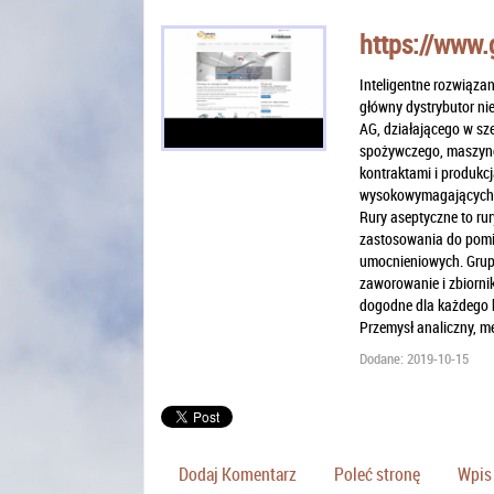
https://www.
Inteligentne rozwiązan
główny dystrybutor n
AG, działającego w sz
spożywczego, maszyno
kontraktami i produkc
wysokowymagających ś
Rury aseptyczne to rur
zastosowania do pomie
umocnieniowych. Grupa
zaworowanie i zbiorni
dogodne dla każdego k
Przemysł analiczny, me
Dodane: 2019-10-15
Dodaj Komentarz
Poleć stronę
Wpis 