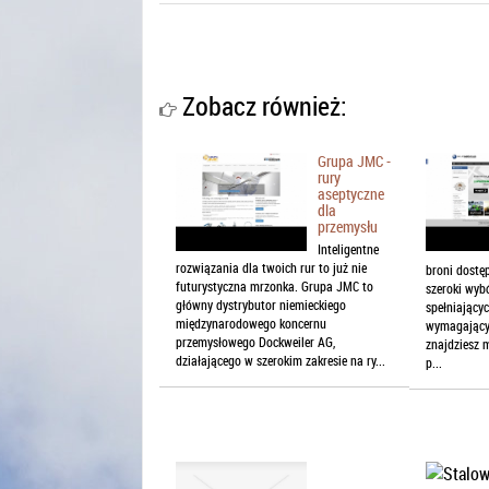
Zobacz również:
Grupa JMC -
rury
aseptyczne
dla
przemysłu
Inteligentne
rozwiązania dla twoich rur to już nie
broni dostęp
futurystyczna mrzonka. Grupa JMC to
szeroki wybó
główny dystrybutor niemieckiego
spełniający
międzynarodowego koncernu
wymagającyc
przemysłowego Dockweiler AG,
znajdziesz m
działającego w szerokim zakresie na ry...
p...