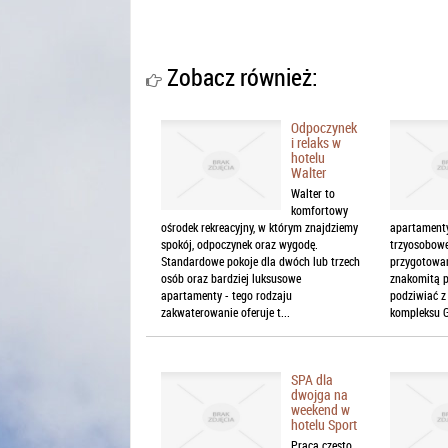
Zobacz również:
Odpoczynek
i relaks w
hotelu
Walter
Walter to
komfortowy
ośrodek rekreacyjny, w którym znajdziemy
apartamenty
spokój, odpoczynek oraz wygodę.
trzyosobowe 
Standardowe pokoje dla dwóch lub trzech
przygotowan
osób oraz bardziej luksusowe
znakomitą p
apartamenty - tego rodzaju
podziwiać z
zakwaterowanie oferuje t...
kompleksu G
SPA dla
dwojga na
weekend w
hotelu Sport
Praca często