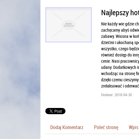
Najlepszy hot
Nie każdy wie gdzie c
zachęcamy abyś odwiedz
zabawy. Wiosna w końc
dziećmi i ukochaną sp
wszystko, czego będzi
również dostęp do inn
cenie. Nasi pracownicy
udany. Dodatkowych in
wchodząc na stronę fir
dzięki czemu cieszymy
zrelaksować i oderwać
Dodane: 2018-04-30
Dodaj Komentarz
Poleć stronę
Wpis 