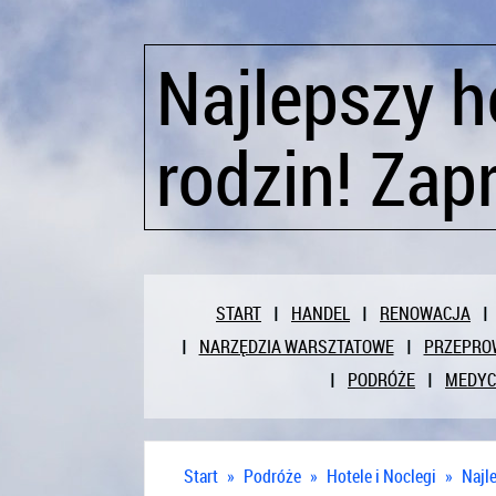
Najlepszy h
rodzin! Zap
START
HANDEL
RENOWACJA
NARZĘDZIA WARSZTATOWE
PRZEPRO
PODRÓŻE
MEDY
Start
»
Podróże
»
Hotele i Noclegi
»
Najl