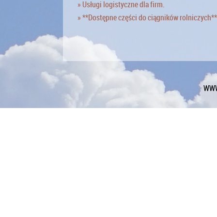
» Usługi logistyczne dla firm.
» **Dostępne części do ciągników rolniczych**
WWW