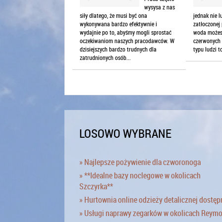
wysysa z nas
siły dlatego, że musi być ona
jednak nie l
wykonywana bardzo efektywnie i
zatłoczonej 
wydajnie po to, abyśmy mogli sprostać
woda możes
oczekiwaniom naszych pracodawców. W
czerwonych 
dzisiejszych bardzo trudnych dla
typu ludzi t
zatrudnionych osób...
LOSOWO WYBRANE
» Najlepsze pożywienie dla czworonoga
» **Idealne bazy noclegowe w okolicach
Szczyrka**
» Hurtownia online odzieży detalicznej dostęp
» Usługi naprawy zegarków w okolicach Reym