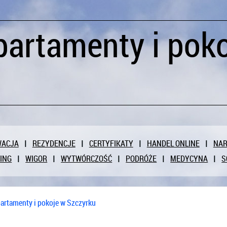
partamenty i pok
WACJA
REZYDENCJE
CERTYFIKATY
HANDEL ONLINE
NAR
ING
WIGOR
WYTWÓRCZOŚĆ
PODRÓŻE
MEDYCYNA
S
artamenty i pokoje w Szczyrku