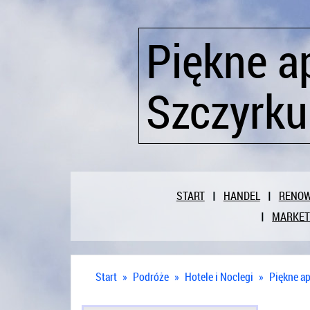
Piękne a
Szczyrku
START
HANDEL
RENO
MARKET
Start
»
Podróże
»
Hotele i Noclegi
»
Piękne ap