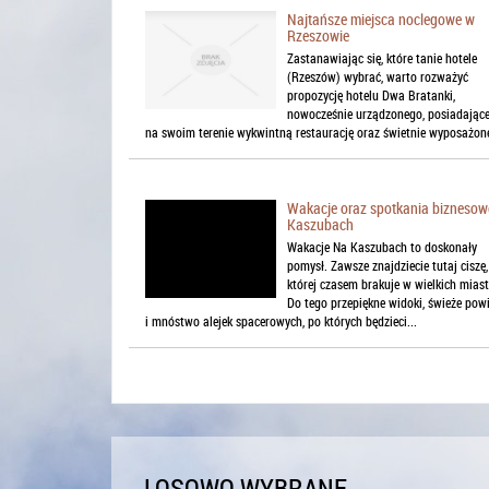
Najtańsze miejsca noclegowe w
Rzeszowie
Zastanawiając się, które tanie hotele
(Rzeszów) wybrać, warto rozważyć
propozycję hotelu Dwa Bratanki,
nowocześnie urządzonego, posiadając
na swoim terenie wykwintną restaurację oraz świetnie wyposażone
Wakacje oraz spotkania biznesow
Kaszubach
Wakacje Na Kaszubach to doskonały
pomysł. Zawsze znajdziecie tutaj ciszę,
której czasem brakuje w wielkich mias
Do tego przepiękne widoki, świeże powi
i mnóstwo alejek spacerowych, po których będzieci...
LOSOWO WYBRANE