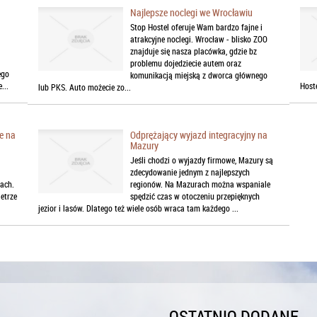
Najlepsze noclegi we Wrocławiu
Stop Hostel oferuje Wam bardzo fajne i
atrakcyjne noclegi. Wrocław - blisko ZOO
znajduje się nasza placówka, gdzie bz
problemu dojedziecie autem oraz
ego
komunikacją miejską z dworca głównego
...
Hoste
lub PKS. Auto możecie zo...
e na
Odprężający wyjazd integracyjny na
Mazury
Jeśli chodzi o wyjazdy firmowe, Mazury są
zdecydowanie jednym z najlepszych
tach.
regionów. Na Mazurach można wspaniale
etrze
spędzić czas w otoczeniu przepięknych
jezior i lasów. Dlatego też wiele osób wraca tam każdego ...
OSTATNIO DODANE