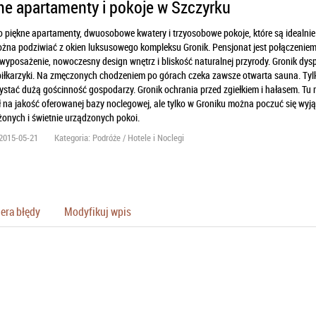
ne apartamenty i pokoje w Szczyrku
o piękne apartamenty, dwuosobowe kwatery i trzyosobowe pokoje, które są idealni
żna podziwiać z okien luksusowego kompleksu Gronik. Pensjonat jest połączeniem 
wyposażenie, nowoczesny design wnętrz i bliskość naturalnej przyrody. Gronik dysp
 piłkarzyki. Na zmęczonych chodzeniem po górach czeka zawsze otwarta sauna. Tylk
ystać dużą gościnność gospodarzy. Gronik ochrania przed zgiełkiem i hałasem. Tu 
 na jakość oferowanej bazy noclegowej, ale tylko w Groniku można poczuć się wyj
onych i świetnie urządzonych pokoi.
2015-05-21
Kategoria: Podróże / Hotele i Noclegi
era błędy
Modyfikuj wpis