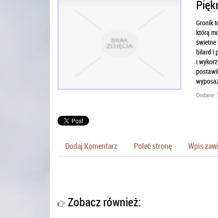
Pięk
Gronik t
którą mo
świetne 
bilard i
i wykorz
postawił
wyposaż
Dodane: 
Dodaj Komentarz
Poleć stronę
Wpis zawi
Zobacz również: