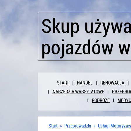
Skup używ
pojazdów w
START
HANDEL
RENOWACJA
NARZĘDZIA WARSZTATOWE
PRZEPRO
PODRÓŻE
MEDY
Start
»
Przeprowadzki
»
Usługi Motoryzac