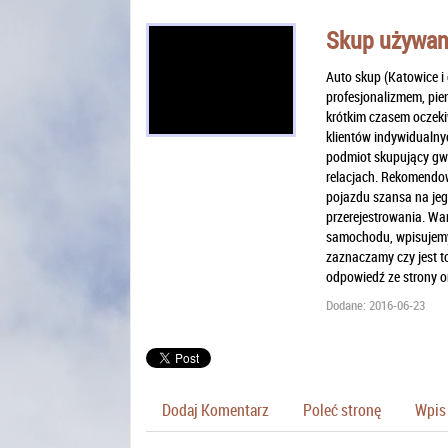
Skup używan
Auto skup (Katowice i 
profesjonalizmem, pien
krótkim czasem oczeki
klientów indywidualnyc
podmiot skupujący gwa
relacjach. Rekomendow
pojazdu szansa na jeg
przerejestrowania. Wa
samochodu, wpisujemy 
zaznaczamy czy jest t
odpowiedź ze strony o
Dodane: 2016-06-23
Dodaj Komentarz
Poleć stronę
Wpis 