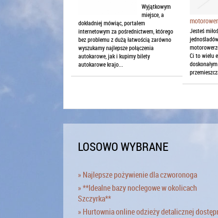
Wyjątkowym
miejsce, a
motorower
dokładniej mówiąc, portalem
Jesteś mił
internetowym za pośrednictwem, którego
jednośladów
bez problemu z dużą łatwością zarówno
motorowerze
wyszukamy najlepsze połączenia
Ci to wielu 
autokarowe, jak i kupimy bilety
doskonałym
autokarowe krajo...
przemieszcza
LOSOWO WYBRANE
» Najlepsze pożywienie dla czworonoga
» **Idealne bazy noclegowe w okolicach
Szczyrka**
» Hurtownia online odzieży detalicznej dostęp