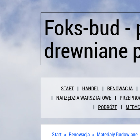
Foks-bud - 
drewniane 
START
HANDEL
RENOWACJA
NARZĘDZIA WARSZTATOWE
PRZEPRO
PODRÓŻE
MEDY
Start
»
Renowacja
»
Materiały Budowlane