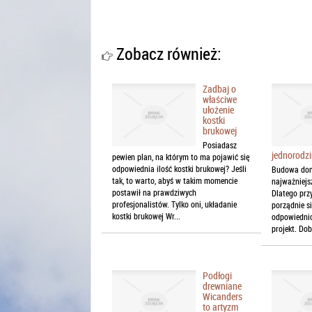
Zobacz również:
Zadbaj o
właściwe
ułożenie
kostki
brukowej
Posiadasz
jednorodz
pewien plan, na którym to ma pojawić się
odpowiednia ilość kostki brukowej? Jeśli
Budowa domu
tak, to warto, abyś w takim momencie
najważniejs
postawił na prawdziwych
Dlatego przy
profesjonalistów. Tylko oni, układanie
porządnie s
kostki brukowej Wr...
odpowiedni
projekt. Do
Podłogi
drewniane
Wicanders
to artyzm