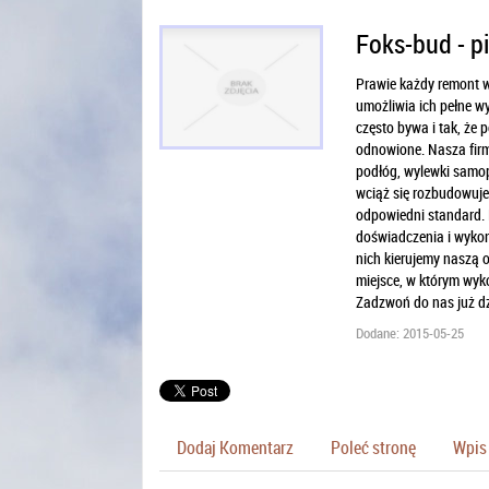
Foks-bud - p
Prawie każdy remont w
umożliwia ich pełne w
często bywa i tak, że
odnowione. Nasza firma
podłóg, wylewki samop
wciąż się rozbudowuje.
odpowiedni standard. 
doświadczenia i wykon
nich kierujemy naszą o
miejsce, w którym wyk
Zadzwoń do nas już dz
Dodane: 2015-05-25
Dodaj Komentarz
Poleć stronę
Wpis 