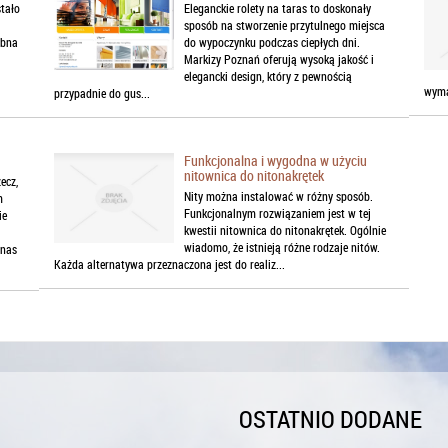
stało
Eleganckie rolety na taras to doskonały
sposób na stworzenie przytulnego miejsca
ubna
do wypoczynku podczas ciepłych dni.
Markizy Poznań oferują wysoką jakość i
elegancki design, który z pewnością
wyma
przypadnie do gus...
Funkcjonalna i wygodna w użyciu
nitownica do nitonakrętek
ecz,
Nity można instalować w różny sposób.
m
Funkcjonalnym rozwiązaniem jest w tej
ie
kwestii nitownica do nitonakrętek. Ogólnie
wiadomo, że istnieją różne rodzaje nitów.
 nas
Każda alternatywa przeznaczona jest do realiz...
OSTATNIO DODANE