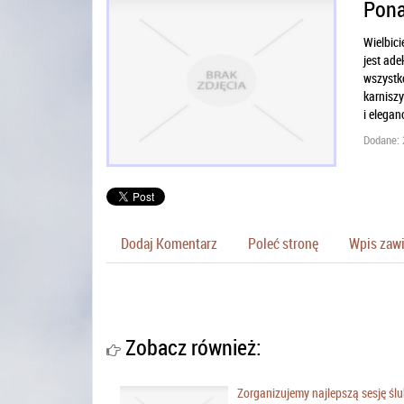
Pona
Wielbici
jest ade
wszystk
karniszy
i elegan
Dodane: 
Dodaj Komentarz
Poleć stronę
Wpis zawi
Zobacz również:
Zorganizujemy najlepszą sesję śl