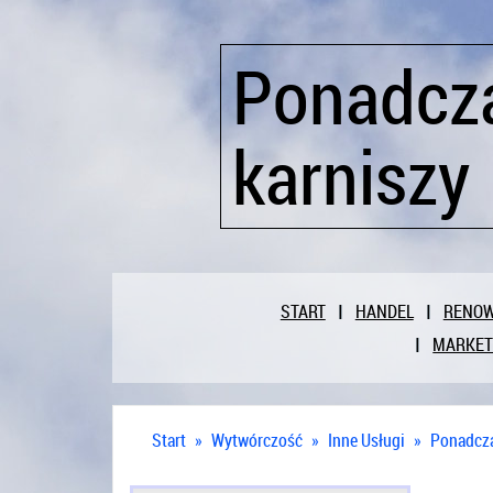
Ponadcz
karniszy
START
HANDEL
RENO
MARKET
Start
»
Wytwórczość
»
Inne Usługi
»
Ponadcza