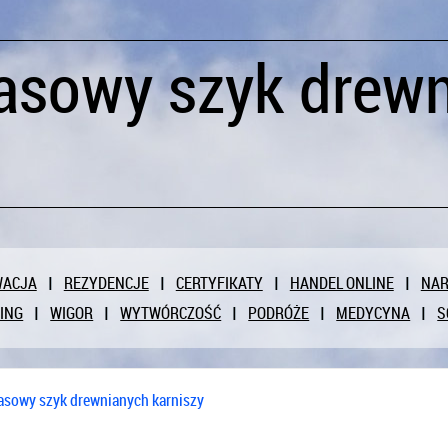
asowy szyk drew
WACJA
REZYDENCJE
CERTYFIKATY
HANDEL ONLINE
NAR
ING
WIGOR
WYTWÓRCZOŚĆ
PODRÓŻE
MEDYCYNA
S
sowy szyk drewnianych karniszy