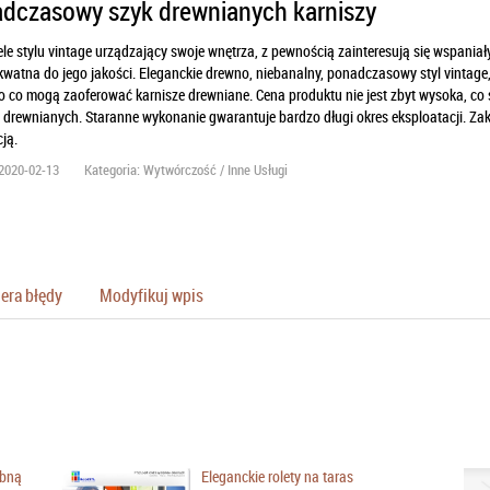
dczasowy szyk drewnianych karniszy
ele stylu vintage urządzający swoje wnętrza, z pewnością zainteresują się wspaniał
kwatna do jego jakości. Eleganckie drewno, niebanalny, ponadczasowy styl vintage, 
o co mogą zaoferować karnisze drewniane. Cena produktu nie jest zbyt wysoka, co
 drewnianych. Staranne wykonanie gwarantuje bardzo długi okres eksploatacji. Za
cją.
2020-02-13
Kategoria: Wytwórczość / Inne Usługi
era błędy
Modyfikuj wpis
ubną
Eleganckie rolety na taras