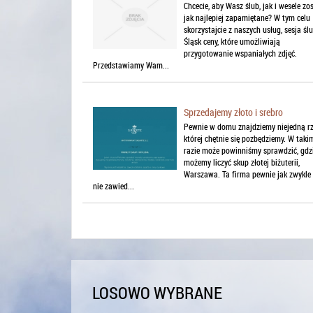
Chcecie, aby Wasz ślub, jak i wesele zo
jak najlepiej zapamiętane? W tym celu
skorzystajcie z naszych usług, sesja śl
Śląsk ceny, które umożliwiają
przygotowanie wspaniałych zdjęć.
Przedstawiamy Wam...
Sprzedajemy złoto i srebro
Pewnie w domu znajdziemy niejedną rz
której chętnie się pozbędziemy. W taki
razie może powinniśmy sprawdzić, gdz
możemy liczyć skup złotej biżuterii,
Warszawa. Ta firma pewnie jak zwykle
nie zawied...
LOSOWO WYBRANE