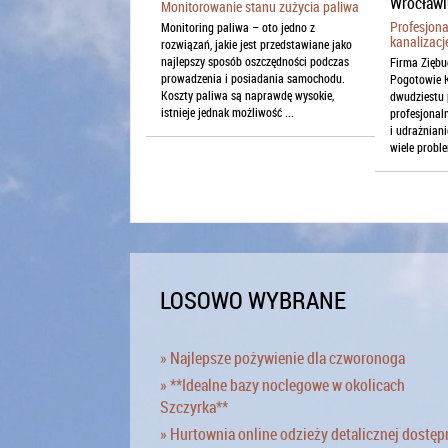
Monitorowanie stanu zużycia paliwa
Profesjon
Monitoring paliwa – oto jedno z
kanalizac
rozwiązań, jakie jest przedstawiane jako
najlepszy sposób oszczędności podczas
Firma Ziębu
prowadzenia i posiadania samochodu.
Pogotowie 
Koszty paliwa są naprawdę wysokie,
dwudziestu p
istnieje jednak możliwość ...
profesjonal
i udrażniani
wiele proble
LOSOWO WYBRANE
» Najlepsze pożywienie dla czworonoga
» **Idealne bazy noclegowe w okolicach
Szczyrka**
» Hurtownia online odzieży detalicznej dostęp