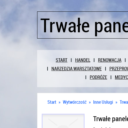
Trwałe pan
START
HANDEL
RENOWACJA
NARZĘDZIA WARSZTATOWE
PRZEPRO
PODRÓŻE
MEDY
Start
»
Wytwórczość
»
Inne Usługi
»
Trwa
Trwałe panel