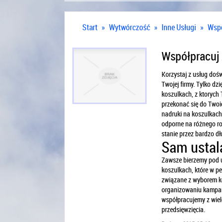
Start
»
Wytwórczość
»
Inne Usługi
»
Wspó
Współpracuj
Korzystaj z usług doś
Twojej firmy. Tylko dz
koszulkach, z ktorych 
przekonać się do Twoic
nadruki na koszulkach
odporne na różnego ro
stanie przez bardzo dł
Sam ustal
Zawsze bierzemy pod u
koszulkach, które w p
związane z wyborem k
organizowaniu kampani
współpracujemy z wielo
przedsięwzięcia.