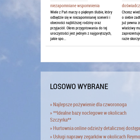
niezapomniane wspomnienia
doświadcz
Wiele z Pań marzy o pięknym ślubie, który
Chcesz wied
odbędzie się w niezapomnianej scenerii i
o siebie zad
obecności najbliższej rodziny oraz
już pewna 
przyjaciół. Okres przygotowania do tej
właściwy ma
uroczystości jest jednym z najgorętszych,
zaprezentuje
jakie spo...
razie skorzys
LOSOWO WYBRANE
» Najlepsze pożywienie dla czworonoga
» **Idealne bazy noclegowe w okolicach
Szczyrka**
» Hurtownia online odzieży detalicznej dostęp
» Usługi naprawy zegarków w okolicach Reym