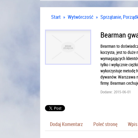
Start
»
Wytwórczość
»
Sprzątanie, Porząd
Bearman gwa
Bearman to doświadcz
korzysta, jest to duże
wymagających klientów
tylko i wyłącznie cię
wykorzystuje metodę 
dywanów. Warszawa ma
firmy. Bearman cechuj
Dodane: 2015-06-01
Dodaj Komentarz
Poleć stronę
Wpis 