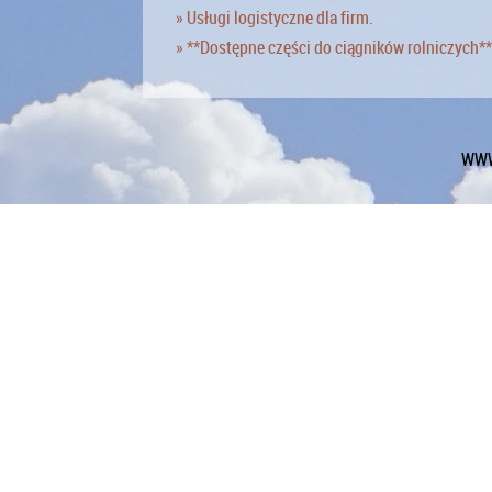
» Usługi logistyczne dla firm.
» **Dostępne części do ciągników rolniczych**
WWW