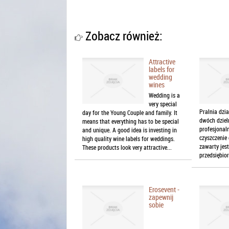
Zobacz również:
Attractive
labels for
wedding
wines
Wedding is a
very special
Pralnia dzi
day for the Young Couple and family. It
dwóch dziel
means that everything has to be special
profesjonaln
and unique. A good idea is investing in
czyszczenie
high quality wine labels for weddings.
zawarty jest
These products look very attractive...
przedsiębior
Erosevent -
zapewnij
sobie