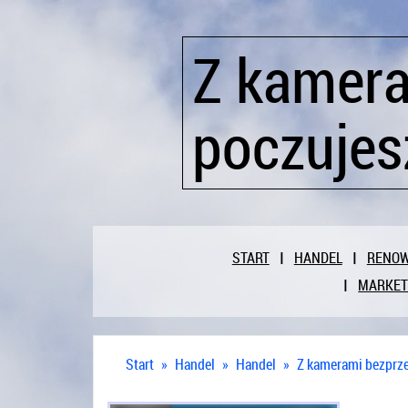
Z kamer
poczujes
START
HANDEL
RENO
MARKET
Start
»
Handel
»
Handel
»
Z kamerami bezprz