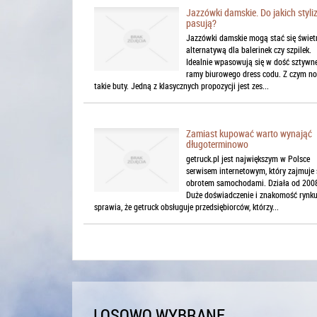
Jazzówki damskie. Do jakich styliz
pasują?
Jazzówki damskie mogą stać się świet
alternatywą dla balerinek czy szpilek.
Idealnie wpasowują się w dość sztywn
ramy biurowego dress codu. Z czym no
takie buty. Jedną z klasycznych propozycji jest zes...
Zamiast kupować warto wynająć
długoterminowo
getruck.pl jest największym w Polsce
serwisem internetowym, który zajmuje 
obrotem samochodami. Działa od 2008
Duże doświadczenie i znakomość rynk
sprawia, że getruck obsługuje przedsiębiorców, którzy...
LOSOWO WYBRANE