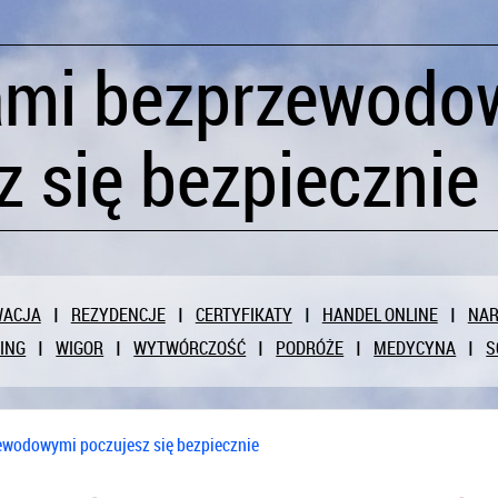
ami bezprzewodo
z się bezpiecznie
WACJA
REZYDENCJE
CERTYFIKATY
HANDEL ONLINE
NAR
ING
WIGOR
WYTWÓRCZOŚĆ
PODRÓŻE
MEDYCYNA
S
ewodowymi poczujesz się bezpiecznie