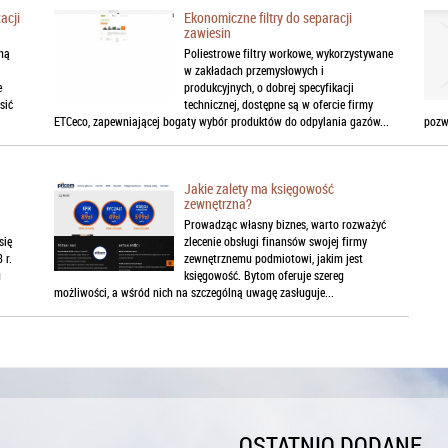
acji
Ekonomiczne filtry do separacji
zawiesin
ną
Poliestrowe filtry workowe, wykorzystywane
w zakładach przemysłowych i
e
produkcyjnych, o dobrej specyfikacji
sić
technicznej, dostępne są w ofercie firmy
ETCeco, zapewniającej bogaty wybór produktów do odpylania gazów...
pozwo
Jakie zalety ma księgowość
zewnętrzna?
Prowadząc własny biznes, warto rozważyć
się
zlecenie obsługi finansów swojej firmy
 r.
zewnętrznemu podmiotowi, jakim jest
u
księgowość. Bytom oferuje szereg
możliwości, a wśród nich na szczególną uwagę zasługuje...
OSTATNIO DODANE