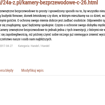
://24a-z.pl/kamery-bezprzewodowe-c-26.html
ewnętrzne bezprzewodowe to prosty i sprawdzony sposób na to, by wszystko nieust
 budynki firmowe, domek letniskowy czy dom, w którym mieszkamy na co dzień, wa
nymi gośćmi. O ochronę swego mienia dobrze jest zadbać osobiście. Odpowiedni sys
e się znajdujemy, spać będziemy spokojnie. Często o ochronie swego dobytku myśle
Kamery zewnętrzne bezprzewodowe to jednak jedna z tych inwestycji, z którymi nie 
się zapobiegliwością, niż później czynić sobie niczego już niemogące zmienić wy
czeństwo nasze i osób nam najbliższych.
2017-04-27
Kategoria: Handel / Handel
era błędy
Modyfikuj wpis