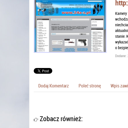
http
Kamery z
wchodzą
niechcia
aktualni
stanie. 
wykazać 
o bezpie
Dodane: 
Dodaj Komentarz
Poleć stronę
Wpis zawi
Zobacz również: