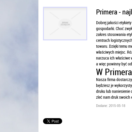
Primera - naj
Dobrej jakości etykie
gospodarki. Choć zwyk
zakres stosowania etyki
centrach logistycznyc
towaru. Dzięki temu m
właściwych miejsc. Ró
narzuca ich właściwe 
a więc powinny być od
W Primera
Nasza firma dostarczy
będziesz je wykorzyst
druku lub naniesienie
zleć nam druk swoich e
Dodane: 2015-05-18