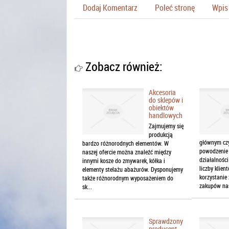
Dodaj Komentarz
Poleć stronę
Wpis 
Zobacz również:
Akcesoria
do sklepów i
obiektów
handlowych
Zajmujemy się
produkcją
głównym cz
bardzo różnorodnych elementów. W
powodzenie
naszej ofercie można znaleźć między
działalnośc
innymi kosze do zmywarek, kółka i
liczby klien
elementy stelażu abażurów. Dysponujemy
korzystanie
także różnorodnym wyposażeniem do
zakupów nas
sk...
Sprawdzony
producent