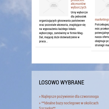
akcesoriów
wyborczych
Urny wyborcze
dla jednostek
marketing
organizujących głosowania państwowe
Potrzebujes
oraz pozostałe akcesoria, znajdujące się
móc przekon
na wyposażeniu każdego lokalu
potencjalnyc
wyborczego, zamówimy w firmie Mag-
nasza ofert
Dal, mającej duże doświadczenie w
obejmuje pr
praca...
strategii ma
LOSOWO WYBRANE
» Najlepsze pożywienie dla czworonoga
» **Idealne bazy noclegowe w okolicach
Szczyrka**