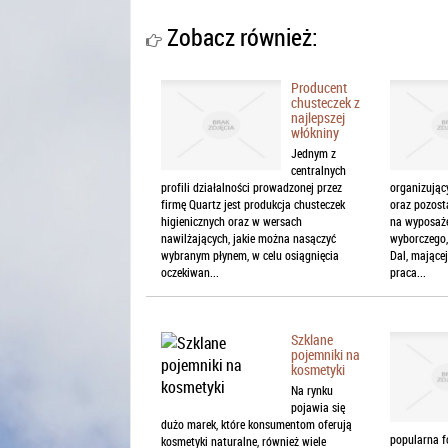
Zobacz również:
Producent
chusteczek z
najlepszej
włókniny
Jednym z
centralnych
profili działalności prowadzonej przez
organizują
firmę Quartz jest produkcja chusteczek
oraz pozosta
higienicznych oraz w wersach
na wyposaże
nawilżających, jakie można nasączyć
wyborczego
wybranym płynem, w celu osiągnięcia
Dal, mające
oczekiwan...
praca...
Szklane
pojemniki na
kosmetyki
Na rynku
pojawia się
dużo marek, które konsumentom oferują
popularna f
kosmetyki naturalne, również wiele