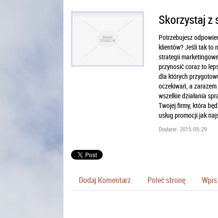
Skorzystaj z 
Potrzebujesz odpowied
klientów? Jeśli tak to
strategii marketingowe
przynosić coraz to leps
dla których przygotow
oczekiwań, a zarazem 
wszelkie działania sp
Twojej firmy, która bę
usług promocji jak najs
Dodane: 2015-05-29
Dodaj Komentarz
Poleć stronę
Wpis 