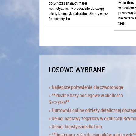
wielu firma
dotychczas znanych marek
w niewidocz
kosmetycznych wprowadziło do swojej
przynoszą ż
oferty kosmetyki naturalne. Ale czy wiesz,
nie zwracaj
że kosmetyki n...
te�...
LOSOWO WYBRANE
» Najlepsze pożywienie dla czworonoga
» **Idealne bazy noclegowe w okolicach
Szczyrka**
» Hurtownia online odzieży detalicznej dostęp
» Usługi naprawy zegarków w okolicach Reym
» Usługi logistyczne dla firm.
» **Dostępne części do ciągników rolniczych**