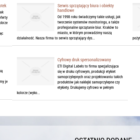
otek
Serwis sprzątający biura i obiekty
handlowe
jak
Od 1998 roku świadczymy takie usługi, jak
ferty
tworzenie systemów monitoringu, a także
obrze
profesjonalne sprzątanie biur. Kraków to
miasto, w którym prowadzimy naszą
ięc
działalność. Nasza firma to serwis sprzątający dys...
poży
Cyfrowy druk spersonalizowany
ETI Digital Labels to firma specjalizująca
są
się w druku cyfrowym, produkcji etykiet
samoprzylepnych oraz projektowaniu takich
my je
produktów jak naklejki samoprzylepne czy
etykiety. Drukujemy cyfrowo w pełnym
kolorze (wyko...