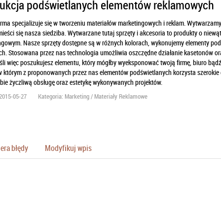
ukcja podświetlanych elementów reklamowych
irma specjalizuje się w tworzeniu materiałów marketingowych i reklam. Wytwarzam
ieści się nasza siedziba. Wytwarzane tutaj sprzęty i akcesoria to produkty o niew
ngowym. Nasze sprzęty dostępne są w różnych kolorach, wykonujemy elementy podś
ach. Stosowana przez nas technologia umożliwia oszczędne działanie kasetonów or
śli więc poszukujesz elementu, który mógłby wyeksponować twoją firmę, biuro bąd
w którym z proponowanych przez nas elementów podświetlanych korzysta szerokie g
bie życzliwą obsługę oraz estetykę wykonywanych projektów.
2015-05-27
Kategoria: Marketing / Materiały Reklamowe
era błędy
Modyfikuj wpis