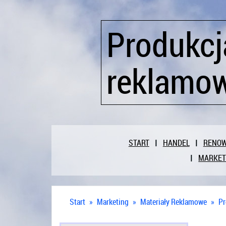
Produkcj
reklamo
START
HANDEL
RENO
MARKET
Start
»
Marketing
»
Materiały Reklamowe
»
Pr