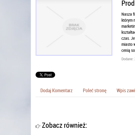
Prod
Nasza f
którym m
marketi
kształt
czas. Je
miasto 
cenią so
Dodane: 
Dodaj Komentarz
Poleć stronę
Wpis zawi
Zobacz również: