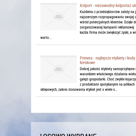
Kolport - niezawodny kolportaż ul
Każdemu z przedsiębiorców zależy na 
najszerszym rozpropagowaniu swojej o
wśród potencjalnych klientów. Dzięki d
zorganizowanej kampanii reklamowej
każda firma może zwiększyć zyski, a w
warto...
Primera - najlepsze etykiety i kody
kreskowe
Dobrej jakości etykiety samoprzylepne 
warunkiem właściwego działania wielu
gałęzi gospodarki. Choć zwykle kojarzy
z produktami spotykanymi na półkach
sklepowych, zakres stosowania etykiet jest o wiele s...