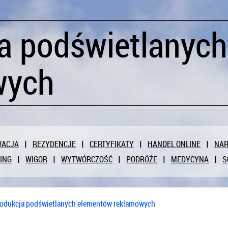
a podświetlanyc
wych
WACJA
REZYDENCJE
CERTYFIKATY
HANDEL ONLINE
NAR
ING
WIGOR
WYTWÓRCZOŚĆ
PODRÓŻE
MEDYCYNA
S
odukcja podświetlanych elementów reklamowych