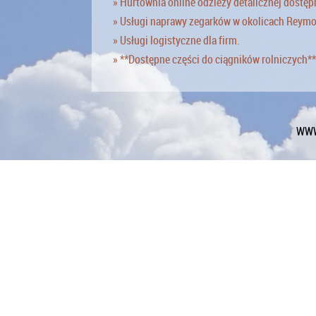
» Hurtownia online odzieży detalicznej dostęp
» Usługi naprawy zegarków w okolicach Reym
» Usługi logistyczne dla firm.
» **Dostępne części do ciągników rolniczych**
WWW