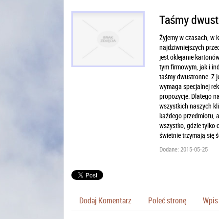
Taśmy dwust
Żyjemy w czasach, w k
najdziwniejszych prz
jest oklejanie kartonó
tym firmowym, jak i in
taśmy dwustronne. Z je
wymaga specjalnej rek
propozycje. Dlatego 
wszystkich naszych kl
każdego przedmiotu, a
wszystko, gdzie tylko 
świetnie trzymają się ś
Dodane: 2015-05-25
Dodaj Komentarz
Poleć stronę
Wpis 