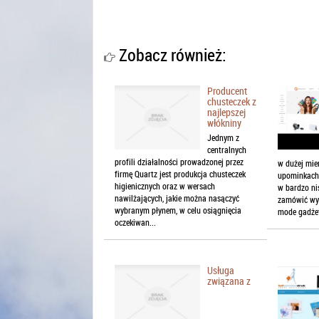
Zobacz również:
Producent
chusteczek z
najlepszej
włókniny
Jednym z
centralnych
profili działalności prowadzonej przez
w dużej mier
firmę Quartz jest produkcja chusteczek
upominkach
higienicznych oraz w wersach
w bardzo nis
nawilżających, jakie można nasączyć
zamówić wys
wybranym płynem, w celu osiągnięcia
mode gadżet
oczekiwan...
Usługa
związana z