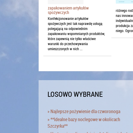
zapakowaniem artykułów
różnego rod
spożywczych
nas innowac
Konfekcjonowanie artykułów
indywidualn
spożywczych jest tak naprawdę usługą
produkcja za
polegającą na odpowiednim
niego. Ogro
zapakowaniu wspomnianych produktów,
które zapewnią nie tylko właściwe
warunki do przechowywania
umieszczonych w nich ...
LOSOWO WYBRANE
» Najlepsze pożywienie dla czworonoga
» **Idealne bazy noclegowe w okolicach
Szczyrka**