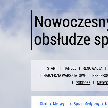
Nowoczesny
obsłudze s
START
HANDEL
RENOWACJA
NARZĘDZIA WARSZTATOWE
PRZEPRO
PODRÓŻE
MEDY
Start
»
Medycyna
»
Sprzęt Medyczny
»
N