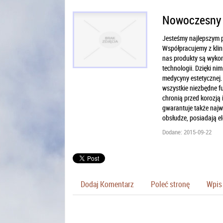
Nowoczesny i
Jesteśmy najlepszym p
Współpracujemy z klini
nas produkty są wykon
technologii. Dzięki n
medycyny estetycznej.
wszystkie niezbędne f
chronią przed korozją
gwarantuje także najw
obsłudze, posiadają el
Dodane: 2015-09-22
Dodaj Komentarz
Poleć stronę
Wpis 