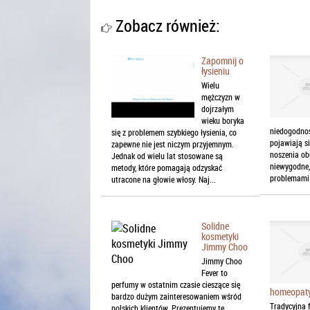
Zobacz również:
Zapomnij o
łysieniu
Wielu
mężczyzn w
dojrzałym
wieku boryka
niedogodnośc
się z problemem szybkiego łysienia, co
pojawiają si
zapewne nie jest niczym przyjemnym.
noszenia obu
Jednak od wielu lat stosowane są
niewygodne,
metody, które pomagają odzyskać
problemami 
utracone na głowie włosy. Naj...
Solidne
kosmetyki
Jimmy Choo
Jimmy Choo
Fever to
perfumy w ostatnim czasie cieszące się
homeopaty
bardzo dużym zainteresowaniem wśród
Tradycyjna 
polskich klientów. Prezentujemy te