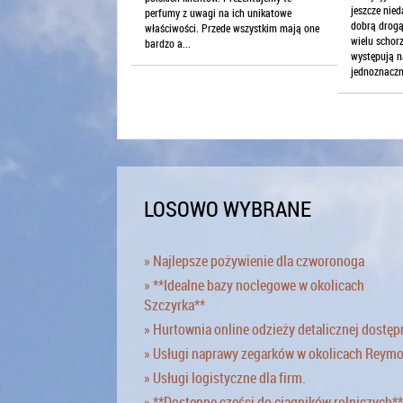
jeszcze nie
perfumy z uwagi na ich unikatowe
dobrą drogą
właściwości. Przede wszystkim mają one
wielu schorz
bardzo a...
występują n
jednoznaczn
LOSOWO WYBRANE
» Najlepsze pożywienie dla czworonoga
» **Idealne bazy noclegowe w okolicach
Szczyrka**
» Hurtownia online odzieży detalicznej dostęp
» Usługi naprawy zegarków w okolicach Reym
» Usługi logistyczne dla firm.
» **Dostępne części do ciągników rolniczych**