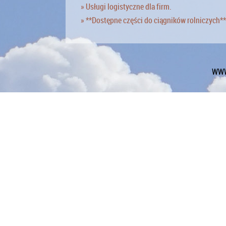
» Usługi logistyczne dla firm.
» **Dostępne części do ciągników rolniczych**
WWW