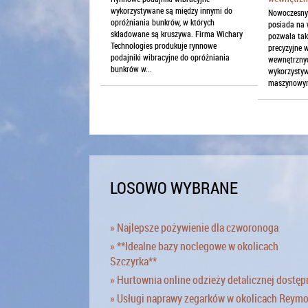
wykorzystywane są między innymi do
Nowoczesny 
opróżniania bunkrów, w których
posiada na 
składowane są kruszywa. Firma Wichary
pozwala tak
Technologies produkuje rynnowe
precyzyjne 
podajniki wibracyjne do opróżniania
wewnętrzny
bunkrów w...
wykorzysty
maszynowym.
LOSOWO WYBRANE
» Najlepsze pożywienie dla czworonoga
» **Idealne bazy noclegowe w okolicach
Szczyrka**
» Hurtownia online odzieży detalicznej dostęp
» Usługi naprawy zegarków w okolicach Reym