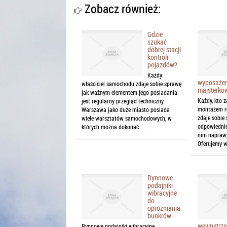
Zobacz również:
Gdzie
szukać
dobrej stacji
kontroli
pojazdów?
Każdy
wyposażen
właściciel samochodu zdaje sobie sprawę
majsterko
jak ważnym elementem jego posiadania
Każdy, kto 
jest regularny przegląd techniczny.
montażem ró
Warszawa jako duże miasto posiada
zdaje sobie
wiele warsztatów samochodowych, w
odpowiednie
których można dokonać ...
nim naprawy
Oferujemy ws
Rynnowe
podajniki
wibracyjne
do
opróżniania
bunkrów
wewnętrzn
Rynnowe podajniki wibracyjne