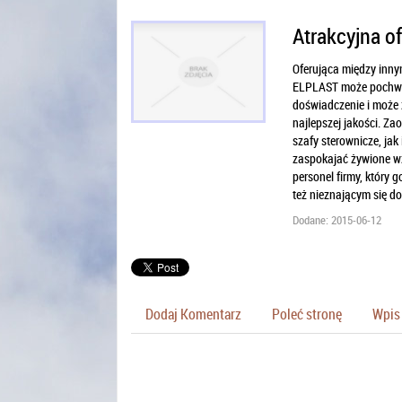
Atrakcyjna o
Oferująca między inny
ELPLAST może pochwali
doświadczenie i może
najlepszej jakości. Z
szafy sterownicze, jak
zaspokajać żywione wz
personel firmy, który
też nieznającym się do
Dodane: 2015-06-12
Dodaj Komentarz
Poleć stronę
Wpis 