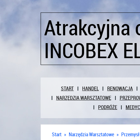
Atrakcyjna 
INCOBEX E
START
HANDEL
RENOWACJA
NARZĘDZIA WARSZTATOWE
PRZEPRO
PODRÓŻE
MEDY
Start
»
Narzędzia Warsztatowe
»
Przemysł