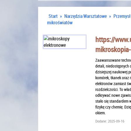
Start
»
Narzędzia Warsztatowe
»
Przemysł
mikroświatów
https://www.
mikroskopia-
Zaawansowane technol
detali, niedostępnych
dzisiejszej naukowej p
komórek, tkanek oraz 
elektronów zamiast św
rozdzielczości. To wła
odkrywać nowe zjawisk
stało się standardem 
fizykę czy chemię. Dzi
okiem.
Dodane: 2025-09-16