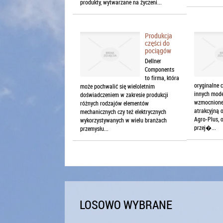
produkty, wytwarzane na życzeni...
Produkcja
części do
pociągów
Dellner
Components
to firma, która
oryginalne c
może pochwalić się wieloletnim
innych model
doświadczeniem w zakresie produkcji
wzmocnionej
różnych rodzajów elementów
atrakcyjną 
mechanicznych czy też elektrycznych
Agro-Plus, 
wykorzystywanych w wielu branżach
przej�...
przemysłu...
LOSOWO WYBRANE