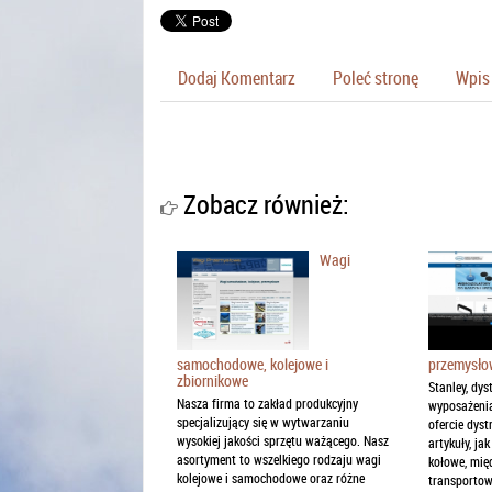
Dodaj Komentarz
Poleć stronę
Wpis 
Zobacz również:
Wagi
samochodowe, kolejowe i
przemysło
zbiornikowe
Stanley, dy
Nasza firma to zakład produkcyjny
wyposażeni
specjalizujący się w wytwarzaniu
ofercie dys
wysokiej jakości sprzętu ważącego. Nasz
artykuły, ja
asortyment to wszelkiego rodzaju wagi
kołowe, mię
kolejowe i samochodowe oraz różne
transportowe