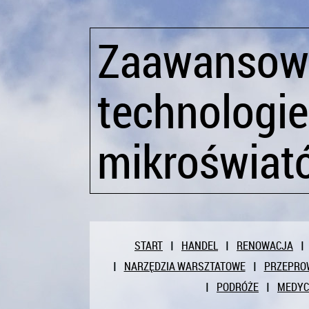
Zaawansow
technologi
mikroświat
START
HANDEL
RENOWACJA
NARZĘDZIA WARSZTATOWE
PRZEPRO
PODRÓŻE
MEDY