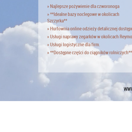
» Najlepsze pożywienie dla czworonoga
» **Idealne bazy noclegowe w okolicach
Szczyrka**
» Hurtownia online odzieży detalicznej dostęp
» Usługi naprawy zegarków w okolicach Reym
» Usługi logistyczne dla firm.
» **Dostępne części do ciągników rolniczych**
WWW