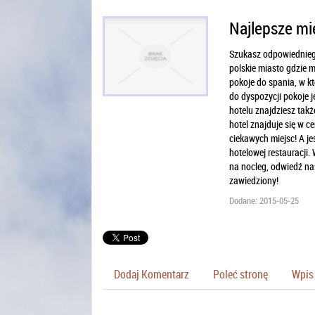
Najlepsze mi
Szukasz odpowiedniego
polskie miasto gdzie m
pokoje do spania, w k
do dyspozycji pokoje 
hotelu znajdziesz także
hotel znajduje się w c
ciekawych miejsc! A je
hotelowej restauracji.
na nocleg, odwiedź nas
zawiedziony!
Dodane: 2015-05-25
Dodaj Komentarz
Poleć stronę
Wpis 