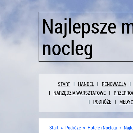
Najlepsze m
nocleg
START
HANDEL
RENOWACJA
NARZĘDZIA WARSZTATOWE
PRZEPRO
PODRÓŻE
MEDY
Start
»
Podróże
»
Hotele i Noclegi
»
Najl