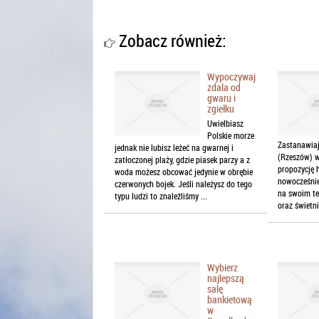
Zobacz również:
Wypoczywaj
zdala od
gwaru i
zgiełku
Uwielbiasz
Polskie morze
Zastanawiają
jednak nie lubisz leżeć na gwarnej i
(Rzeszów) w
zatłoczonej plaży, gdzie piasek parzy a z
propozycję 
woda możesz obcować jedynie w obrębie
nowocześnie
czerwonych bojek. Jeśli należysz do tego
na swoim te
typu ludzi to znaleźliśmy ...
oraz świetn
Wybierz
najlepszą
salę
bankietową
w