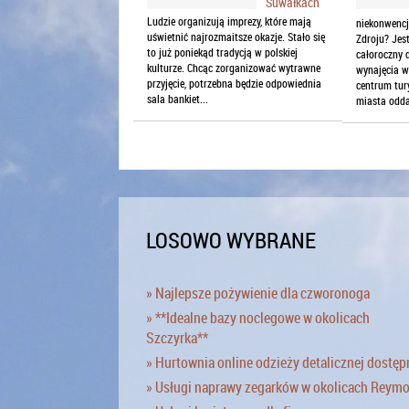
Suwałkach
Ludzie organizują imprezy, które mają
niekonwencj
uświetnić najrozmaitsze okazje. Stało się
Zdroju? Jes
to już poniekąd tradycją w polskiej
całoroczny
kulturze. Chcąc zorganizować wytrawne
wynajęcia w 
przyjęcie, potrzebna będzie odpowiednia
centrum tur
sala bankiet...
miasta odda
LOSOWO WYBRANE
» Najlepsze pożywienie dla czworonoga
» **Idealne bazy noclegowe w okolicach
Szczyrka**
» Hurtownia online odzieży detalicznej dostęp
» Usługi naprawy zegarków w okolicach Reym