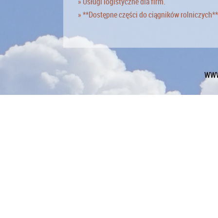
» Usługi logistyczne dla firm.
» **Dostępne części do ciągników rolniczych**
WWW