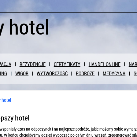
y hotel
WACJA
REZYDENCJE
CERTYFIKATY
HANDEL ONLINE
NAR
ING
WIGOR
WYTWÓRCZOŚĆ
PODRÓŻE
MEDYCYNA
S
 hotel
epszy hotel
wspaniały czas na odpoczynek i na najlepsze podróże, jakie możemy sobie wymarzy
u. W końcu chcielibyśmy gdzieś wypocząć po całym dniu wrażeń, zregenerować siły