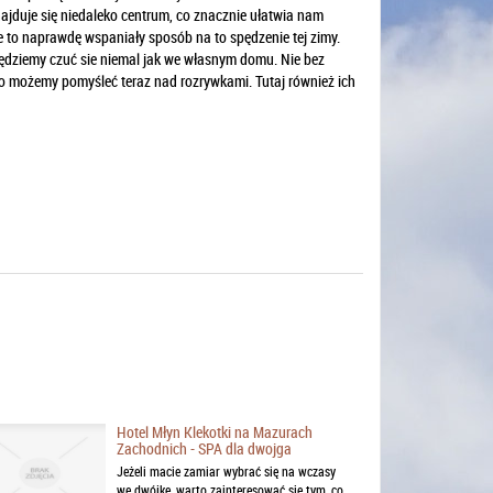
najduje się niedaleko centrum, co znacznie ułatwia nam
e to naprawdę wspaniały sposób na to spędzenie tej zimy.
ędziemy czuć sie niemal jak we własnym domu. Nie bez
 to możemy pomyśleć teraz nad rozrywkami. Tutaj również ich
Hotel Młyn Klekotki na Mazurach
Zachodnich - SPA dla dwojga
Jeżeli macie zamiar wybrać się na wczasy
we dwójkę, warto zainteresować się tym, co