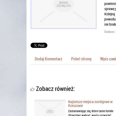
powinniś
sprawę p
Kolejną
powodu j
nie brak
Dodane: 
Dodaj Komentarz
Poleć stronę
Wpis zawi
Zobacz również:
Najtańsze miejsca noclegowe w
Rzeszowie
Zastanawiając się, które tanie hotele
(Rzeszów) wybrać, warto rozważyć