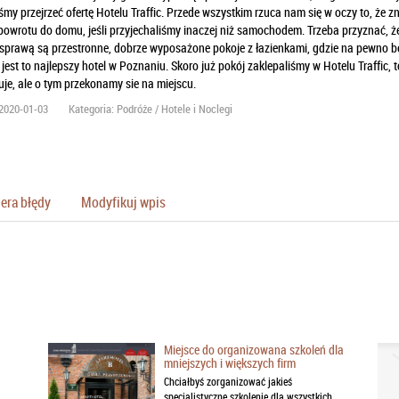
my przejrzeć ofertę Hotelu Traffic. Przede wszystkim rzuca nam się w oczy to, że z
owrotu do domu, jeśli przyjechaliśmy inaczej niż samochodem. Trzeba przyznać, ż
 sprawą są przestronne, dobrze wyposażone pokoje z łazienkami, gdzie na pewno b
est to najlepszy hotel w Poznaniu. Skoro już pokój zaklepaliśmy w Hotelu Traffic,
uje, ale o tym przekonamy sie na miejscu.
2020-01-03
Kategoria: Podróże / Hotele i Noclegi
era błędy
Modyfikuj wpis
Miejsce do organizowana szkoleń dla
mniejszych i większych firm
Chciałbyś zorganizować jakieś
specjalistyczne szkolenie dla wszystkich