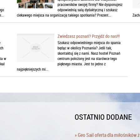
pracowników swojej firmy? Nie dysponujesz
ego
odpowiednią salą dydaktyczną i szukasz
...
ciekawego miejsca na organizację takiego spotkania? Prezent...
Zacho
Zwiedzasz poznań? Przyjdź do nas!!!
e
Szukasz odpowiedniego miejsca do spania
ych
będąc w okolicy Poznania? Jeśli tak,
skontaktuj się z nami. Nasz hostel Poznań
ta w
centrum położony jest na starówce tego
okal
pięknego miasta. Jest to jedno z
najpiękniejszych mi...
OSTATNIO DODANE
» Geo Sail oferta dla miłośników 