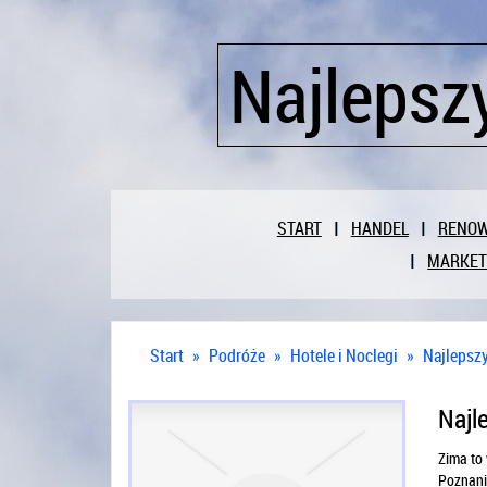
Najlepsz
START
HANDEL
RENO
MARKET
Start
»
Podróże
»
Hotele i Noclegi
»
Najlepszy
Najl
Zima to 
Poznani