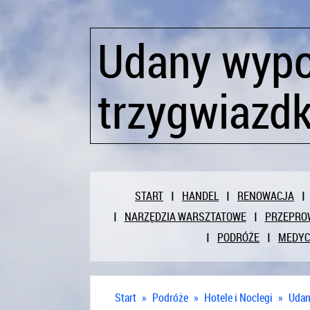
Udany wyp
trzygwiazd
START
HANDEL
RENOWACJA
NARZĘDZIA WARSZTATOWE
PRZEPRO
PODRÓŻE
MEDY
Start
»
Podróże
»
Hotele i Noclegi
»
Udan