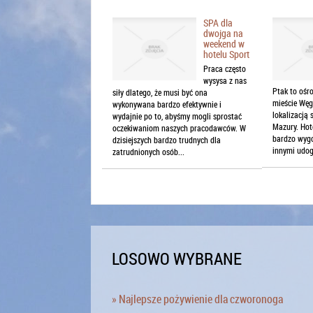
SPA dla
dwojga na
weekend w
hotelu Sport
Praca często
wysysa z nas
Ptak to ośro
siły dlatego, że musi być ona
mieście Węg
wykonywana bardzo efektywnie i
lokalizacją 
wydajnie po to, abyśmy mogli sprostać
Mazury. Hot
oczekiwaniom naszych pracodawców. W
bardzo wygo
dzisiejszych bardzo trudnych dla
innymi udog
zatrudnionych osób...
LOSOWO WYBRANE
» Najlepsze pożywienie dla czworonoga