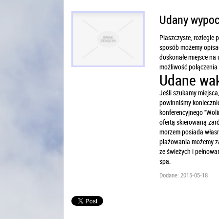
Udany wypoc
Piaszczyste, rozległe p
sposób możemy opisać 
doskonałe miejsce na 
możliwość połączenia
Udane wak
Jeśli szukamy miejsca
powinniśmy koniecznie
konferencyjnego "Woli
ofertą skierowaną zar
morzem posiada własn
plażowania możemy za
ze świeżych i pełnowa
spa.
Dodane: 2015-05-18