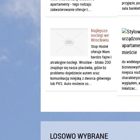
przyjęcie, 
apartamenty - tego rodzaju
sala bankiet
zakwaterowanie oferuje t...
Najlepsze
noclegi we
Wrocławiu
Stop Hostel
oferuje Wam
bardzo fajne i
do wielkieg
atrakcyjne noclegi. Wrocław - blisko ZOO
biznesowych
znajduje się nasza placówka, gdzie bz
miejsca noc
problemu dojedziecie autem oraz
charakteryz
komunikacją miejską z dworca głównego
wyglądem, a
lub PKS. Auto możecie zo...
lokalizac...
LOSOWO WYBRANE