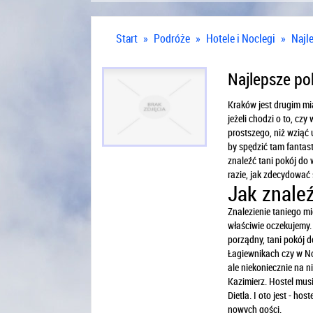
Start
»
Podróże
»
Hotele i Noclegi
»
Najl
Najlepsze po
Kraków jest drugim mia
jeżeli chodzi o to, cz
prostszego, niż wziąć
by spędzić tam fantas
znaleźć tani pokój do 
razie, jak zdecydować 
Jak znale
Znalezienie taniego m
właściwie oczekujemy. 
porządny, tani pokój d
Łagiewnikach czy w No
ale niekoniecznie na 
Kazimierz. Hostel musi
Dietla. I oto jest - ho
nowych gości.