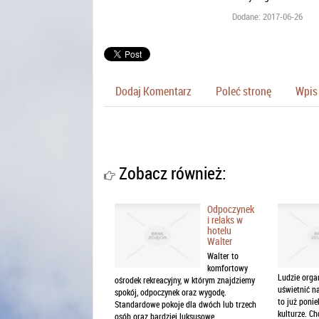
Dodane: 2017-06-26
Dodaj Komentarz
Poleć stronę
Wpis 
Zobacz również:
Odpoczynek
i relaks w
hotelu
Walter
Walter to
komfortowy
Ludzie orga
ośrodek rekreacyjny, w którym znajdziemy
uświetnić na
spokój, odpoczynek oraz wygodę.
to już ponie
Standardowe pokoje dla dwóch lub trzech
kulturze. C
osób oraz bardziej luksusowe