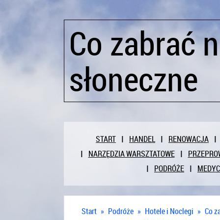
Co zabrać 
słoneczne
START
HANDEL
RENOWACJA
NARZĘDZIA WARSZTATOWE
PRZEPRO
PODRÓŻE
MEDY
Start
»
Podróże
»
Hotele i Noclegi
»
Co z