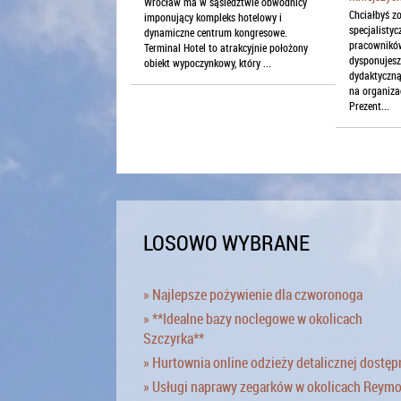
Wrocław ma w sąsiedztwie obwodnicy
Chciałbyś z
imponujący kompleks hotelowy i
specjalistyc
dynamiczne centrum kongresowe.
pracowników
Terminal Hotel to atrakcyjnie położony
dysponujesz
obiekt wypoczynkowy, który ...
dydaktyczną
na organiza
Prezent...
LOSOWO WYBRANE
» Najlepsze pożywienie dla czworonoga
» **Idealne bazy noclegowe w okolicach
Szczyrka**
» Hurtownia online odzieży detalicznej dostęp
» Usługi naprawy zegarków w okolicach Reym