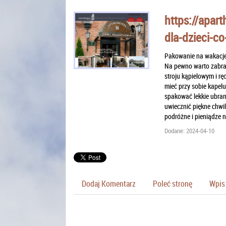
https://apart
dla-dzieci-co
Pakowanie na wakacje s
Na pewno warto zabrać
stroju kąpielowym i r
mieć przy sobie kapel
spakować lekkie ubrani
uwiecznić piękne chwi
podróżne i pieniądze 
Dodane: 2024-04-10
Dodaj Komentarz
Poleć stronę
Wpis 