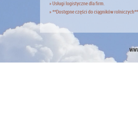
» Usługi logistyczne dla firm.
» **Dostępne części do ciągników rolniczych**
WWW