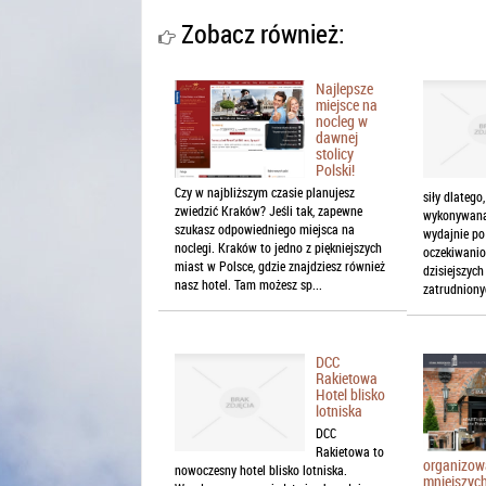
Zobacz również:
Najlepsze
miejsce na
nocleg w
dawnej
stolicy
Polski!
Czy w najbliższym czasie planujesz
siły dlatego
zwiedzić Kraków? Jeśli tak, zapewne
wykonywana 
szukasz odpowiedniego miejsca na
wydajnie po
noclegi. Kraków to jedno z piękniejszych
oczekiwani
miast w Polsce, gdzie znajdziesz również
dzisiejszyc
nasz hotel. Tam możesz sp...
zatrudniony
DCC
Rakietowa
Hotel blisko
lotniska
DCC
Rakietowa to
organizow
nowoczesny hotel blisko lotniska.
mniejszych