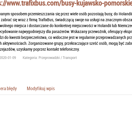
s://www.trafixbus.com/busy-kujawsko-pomorski
anym sposobem przemieszczania się przez wiele osób pozostają busy, do Holandii 
abrać się wraz z firmą TrafixBus, świadczącą swoje na usługi na znacznym obszar
olnego miejsca i dostarczane do konkretnej miejscowości w Holandii lub Niemczec
zdecydowanie najwygodniejszy dla pasażerów. Wskazany przewoźnik, oferujący eksp
i do kwestii bezpieczeństwa, co widoczne jest w regularnie przeprowadzanych prz
h aktywnościach. Zorganizowane grupy, przekraczające sześć osób, mogą być zabr
zejazdów, uzyskamy poprzez kontakt telefoniczny.
2020-01-09
Kategoria: Przeprowadzki / Transport
era błędy
Modyfikuj wpis