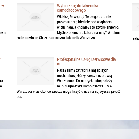
e w
Wybierz się do lakiernika
samochodowego
Widzisz, że wygląd Twojego auta nie
prezentuje się idealnie pod względem
wizualnym, a chciałbyś to szybko zmienić?
niem
Myślisz o zmianie koloru na inny? W takim
..
razie powinien Cię zainteresować lakiernik Warszawa. ...
reali
z
Profesjonalne usługi serwisowe dla
aut
Nasza firma zatrudnia najlepszych
mechaników, którzy zawsze naprawią
to
Wasze auta. Do naszych usług należy
ów.
m.in.diagnostyka komputerowa BMW.
Warszawa oraz okolice zawsze mogą liczyć u nas na najwyższą jakość
obs...