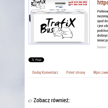
http
Preferow
możemy z
spod dow
i jest 
podchodz
drobnyc
temat pr
Dodane: 
Dodaj Komentarz
Poleć stronę
Wpis zawi
Zobacz również: