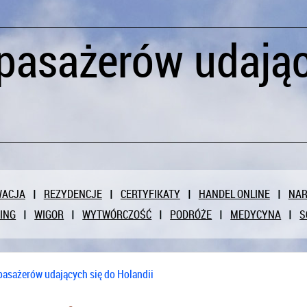
pasażerów udając
WACJA
REZYDENCJE
CERTYFIKATY
HANDEL ONLINE
NAR
ING
WIGOR
WYTWÓRCZOŚĆ
PODRÓŻE
MEDYCYNA
S
pasażerów udających się do Holandii