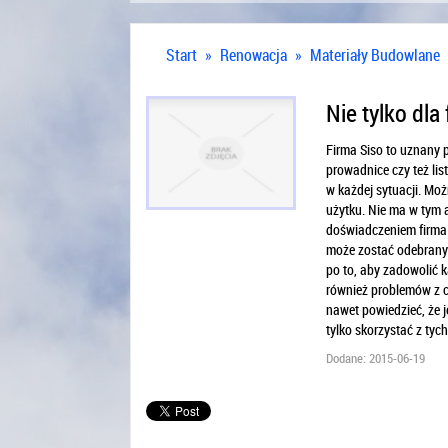
Start
»
Renowacja
»
Materiały Budowlane
Nie tylko dl
Firma Siso to uznany p
prowadnice czy też lis
w każdej sytuacji. Mo
użytku. Nie ma w tym 
doświadczeniem firma 
może zostać odebrany 
po to, aby zadowolić 
również problemów z 
nawet powiedzieć, że j
tylko skorzystać z tyc
Dodane: 2015-06-19