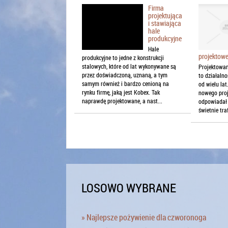
Firma
projektująca
i stawiająca
hale
produkcyjne
Hale
projektow
produkcyjne to jedne z konstrukcji
stalowych, które od lat wykonywane są
Projektowa
przez doświadczoną, uznaną, a tym
to działalno
samym również i bardzo cenioną na
od wielu lat
rynku firmę, jaką jest Kobex. Tak
nowego proj
naprawdę projektowane, a nast...
odpowiadał
świetnie traf
LOSOWO WYBRANE
» Najlepsze pożywienie dla czworonoga