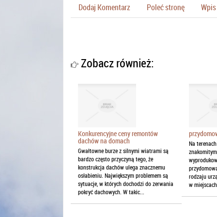
Dodaj Komentarz
Poleć stronę
Wpis 
Zobacz również:
Konkurencyjne ceny remontów
przydomow
dachów na domach
Na terenach
Gwałtowne burze z silnymi wiatrami są
znakomitym
bardzo często przyczyną tego, że
wyprodukowa
konstrukcja dachów ulega znacznemu
przydomowa 
osłabieniu. Największym problemem są
rodzaju urz
sytuacje, w których dochodzi do zerwania
w miejscach,
pokryć dachowych. W takic...