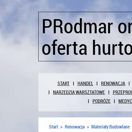
PRodmar or
oferta hurt
START
HANDEL
RENOWACJA
NARZĘDZIA WARSZTATOWE
PRZEPRO
PODRÓŻE
MEDY
Start
»
Renowacja
»
Materiały Budowlane