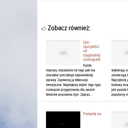
Zobacz również:
Ejm -
specjaliści
od
oryginalnej
scenografii
Każda
impreza, niezależnie od tego jaki ma
wybierają o
charakter potrzebuje odpowiedniej
zamierzają
oprawy. Zapewnią ją dekoracje
Najczęście
tematyczne. Największy wybór tego typu
budowy ścia
rozwiązań przygotowała dla swoich
jest pustak
klientów pracownia Ejm. Zapras...
popularny ma
Pomysły na