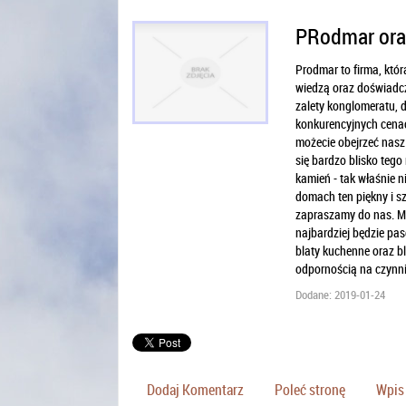
PRodmar oraz
Prodmar to firma, któr
wiedzą oraz doświadcze
zalety konglomeratu, 
konkurencyjnych cenac
możecie obejrzeć nasz
się bardzo blisko teg
kamień - tak właśnie n
domach ten piękny i s
zapraszamy do nas. Ma
najbardziej będzie pa
blaty kuchenne oraz bl
odpornością na czynni
Dodane: 2019-01-24
Dodaj Komentarz
Poleć stronę
Wpis 