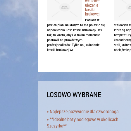
właściwe
ułożenie
kostki
brukowej
Posiadasz
pewien plan, na którym to ma pojawić się
stalowych m
odpowiednia ilość kostki brukowej? Jeśli
które są od
tak, to warto, abyś w takim momencie
temperatury
postawił na prawdziwych
żaroodporn
profesjonalistów. Tylko oni, układanie
stali, które
kostki brukowej Wr...
obciążenie p
LOSOWO WYBRANE
» Najlepsze pożywienie dla czworonoga
» **Idealne bazy noclegowe w okolicach
Szczyrka**