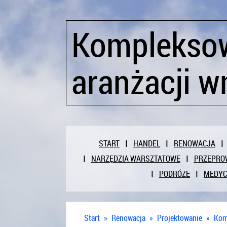
Kompleksow
aranżacji w
START
HANDEL
RENOWACJA
NARZĘDZIA WARSZTATOWE
PRZEPRO
PODRÓŻE
MEDY
Start
»
Renowacja
»
Projektowanie
»
Kom