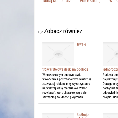
Dodaj Komentarz
Poleć stronę
Wpis 
Zobacz również:
Trwałe
trójwarstwowe deski na podłogę
jednorodz
W nowoczesnym budownictwie
Budowa domu
wykończenia poszczególnych wnętrz są
najważniejs
zazwyczaj robione przy wykorzystaniu
Dlatego przy
najwyższej klasy materiałów. Wśród
porządnie s
rozwiązań, które charakteryzują się
odpowiedni
szczególną solidnością wykonan...
projekt. Do
Zadbaj o