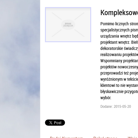
Kompleksowe 
Pomimo licznych stron 
specjalistycznych pi
urządzania wnętrz będ
projektant wnętrz. Bie
dekoratorskie świadcz
realizowaniu projektów
Wspomniany projektant
projektów nowoczesnyc
przeprowadzi też proje
wyróżnionym w tekście 
klientowi to nie wysta
błyskawicznie przygot
wybór.
Dodane: 2015-05-20