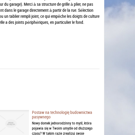
 du garage). Merci à sa structure de grille à plier, ne pas
nt dans le garage directement à partir de la rue. Sélection
u un tablier rempli joint, ce qui empêche les doigts de culture
e a des joints périphériques, en particulier le fond.
Postaw na technologię budownictwa
pasywnego
Nowy domek jednorodzinny to myśl, która
pojawia się w Twoim umyśle od dłuższego
czasu? W takim razie zrealizuj swoje