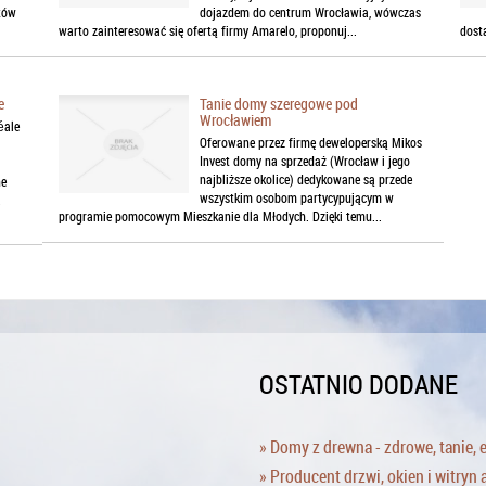
otów
dojazdem do centrum Wrocławia, wówczas
warto zainteresować się ofertą firmy Amarelo, proponuj...
dost
e
Tanie domy szeregowe pod
Wrocławiem
éale
Oferowane przez firmę deweloperską Mikos
Invest domy na sprzedaż (Wrocław i jego
najbliższe okolice) dedykowane są przede
ne
wszystkim osobom partycypującym w
a
programie pomocowym Mieszkanie dla Młodych. Dzięki temu...
OSTATNIO DODANE
» Domy z drewna - zdrowe, tanie, 
» Producent drzwi, okien i witryn