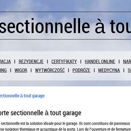
sectionnelle à to
WACJA
REZYDENCJE
CERTYFIKATY
HANDEL ONLINE
NAR
ING
WIGOR
WYTWÓRCZOŚĆ
PODRÓŻE
MEDYCYNA
S
ectionnelle à tout garage
orte sectionnelle à tout garage
 sectionnelle est la solution idéale pour le garage. Ils sont constitués de panneau
ne isolation thermique et acoustique de la porte. Lors de l"ouverture et de fermetur