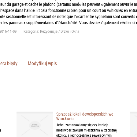
rieur du garage et cache le plafond (certains modèles peuvent également ouvrir le mur
l"espace dans l"allée. Et cela fonctionne si bien pour un court ou véhicules en entra
rte sectionnelle est intéressant de noter que l"écart entre sygnetami sont couverts o
ler les panneaux supplémentaires d"étanchéité. Vous devriez également vérifier si ell
2016-11-09
Kategoria: Rezydencje / Drzwi i Okna
era błędy
Modyfikuj wpis
Sprzedaż lokali deweloperskich we
Wrocławiu
m
Jeżeli zastanawiamy się czy istnieje
ą
możliwość zakupu mieszkania w zacisznej
okolicy, a jednocześnie z rewelacyjnym