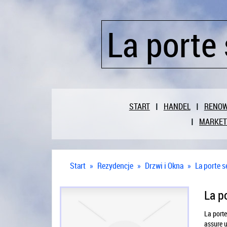
La porte 
START
HANDEL
RENO
MARKET
Start
»
Rezydencje
»
Drzwi i Okna
»
La porte s
La p
La porte
assure u