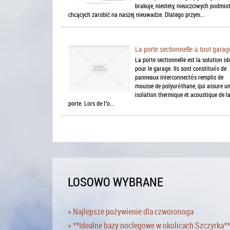
brakuje, niestety, nieuczciwych podmi
chcących zarobić na naszej nieuwadze. Dlatego przym...
La porte sectionnelle à tout garag
La porte sectionnelle est la solution id
pour le garage. Ils sont constitués de
panneaux interconnectés remplis de
mousse de polyuréthane, qui assure u
isolation thermique et acoustique de l
porte. Lors de l"o...
LOSOWO WYBRANE
» Najlepsze pożywienie dla czworonoga
» **Idealne bazy noclegowe w okolicach Szczyrka**