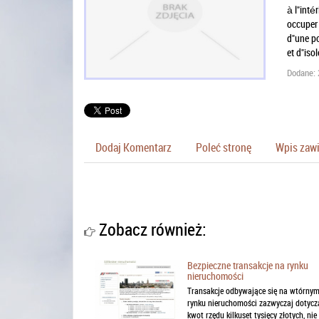
à l"inté
occuper 
d"une po
et d"iso
Dodane: 
Dodaj Komentarz
Poleć stronę
Wpis zawi
Zobacz również:
Bezpieczne transakcje na rynku
nieruchomości
Transakcje odbywające się na wtórny
rynku nieruchomości zazwyczaj dotycz
kwot rzędu kilkuset tysięcy złotych, nie