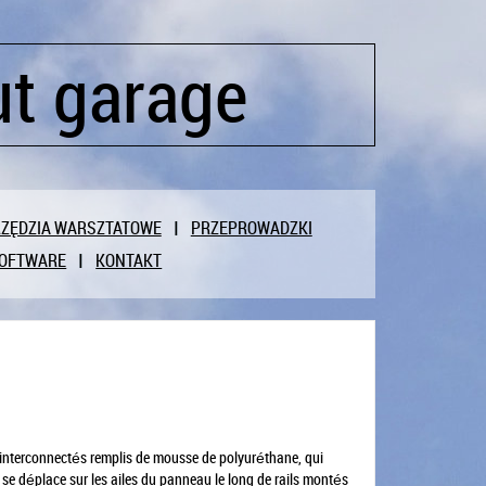
ut garage
ZĘDZIA WARSZTATOWE
PRZEPROWADZKI
OFTWARE
KONTAKT
x interconnectés remplis de mousse de polyuréthane, qui
e se déplace sur les ailes du panneau le long de rails montés