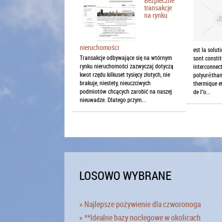
Bezpieczne
transakcje
na rynku
nieruchomości
est la solut
Transakcje odbywające się na wtórnym
sont consti
rynku nieruchomości zazwyczaj dotyczą
interconnec
kwot rzędu kilkuset tysięcy złotych, nie
polyuréthan
brakuje, niestety, nieuczciwych
thermique et
podmiotów chcących zarobić na naszej
de l"o...
nieuwadze. Dlatego przym...
LOSOWO WYBRANE
» Najlepsze pożywienie dla czworonoga
» **Idealne bazy noclegowe w okolicach