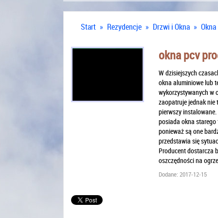
Start
»
Rezydencje
»
Drzwi i Okna
»
Okna 
okna pcv pr
W dzisiejszych czasa
okna aluminiowe lub t
wykorzystywanych w o
zaopatruje jednak nie 
pierwszy instalowane.
posiada okna starego t
ponieważ są one bardz
przedstawia się sytua
Producent dostarcza b
oszczędności na ogrz
Dodane: 2017-12-15