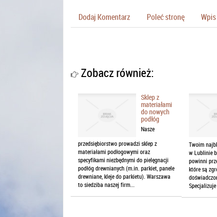
Dodaj Komentarz
Poleć stronę
Wpis 
Zobacz również:
Sklep z
materiałami
do nowych
podłóg
Nasze
przedsiębiorstwo prowadzi sklep z
Twoim najbl
materiałami podłogowymi oraz
w Lublinie b
specyfikami niezbędnymi do pielęgnacji
powinni prze
podłóg drewnianych (m.in. parkiet, panele
które są zg
drewniane, kleje do parkietu). Warszawa
doświadczon
to siedziba naszej firm...
Specjalizuje 