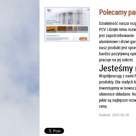
Polecamy pań
Działalność nasza rozp
PCV i dzięki temu rozw
jest zapotrzebowanie.
aluminiowe i drzwi ga
nasz produkt jest sp
bardzo pozytywną opin
pracuje na jej sukces.
Jesteśmy 
Współpracują z nami f
produkty. Dla stałych 
inwestujemy w nowocz
okiennice składane. N
jakie są najlepsze roz
cenę.
Dodane: 2015-05-20