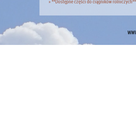
» **Dostępne części do ciągników rolniczych**
WWW