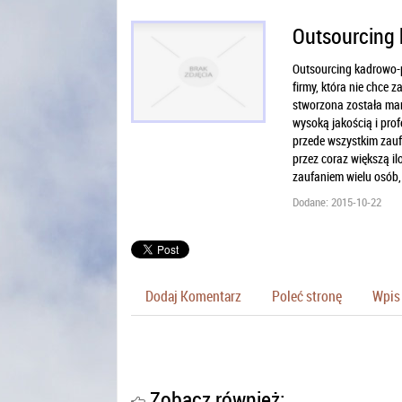
Outsourcing
Outsourcing kadrowo-p
firmy, która nie chce z
stworzona została mark
wysoką jakością i pro
przede wszystkim zauf
przez coraz większą il
zaufaniem wielu osób,
Dodane: 2015-10-22
Dodaj Komentarz
Poleć stronę
Wpis 
Zobacz również: