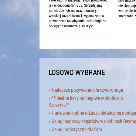
celu usprawn
jak wideodomofon BCS. Sprzedajemy
nie chce za
panele zewnętrzne oraz monitory
woli je zlec
wysokiej rozdzielczości, wyposażone w
stworzona z
nowoczesne rozwiązania technologiczne.
Sprzęty te odznaczają się wyso...
LOSOWO WYBRANE
» Najlepsze pożywienie dla czworonoga
» **Idealne bazy noclegowe w okolicach
Szczyrka**
» Hurtownia online odzieży detalicznej dostęp
» Usługi naprawy zegarków w okolicach Reym
» Usługi logistyczne dla firm.