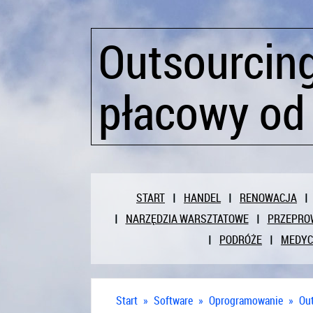
Outsourcin
płacowy od
START
HANDEL
RENOWACJA
NARZĘDZIA WARSZTATOWE
PRZEPRO
PODRÓŻE
MEDY
Start
»
Software
»
Oprogramowanie
»
Ou