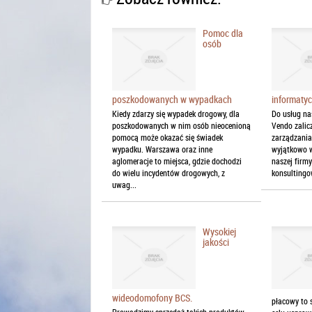
Pomoc dla
osób
poszkodowanych w wypadkach
informaty
Kiedy zdarzy się wypadek drogowy, dla
Do usług na
poszkodowanych w nim osób nieocenioną
Vendo zalic
pomocą może okazać się świadek
zarządzania
wypadku. Warszawa oraz inne
wyjątkowo w
aglomeracje to miejsca, gdzie dochodzi
naszej firm
do wielu incydentów drogowych, z
konsultingow
uwag...
Wysokiej
jakości
wideodomofony BCS.
płacowy to 
Prowadzimy sprzedaż takich produktów,