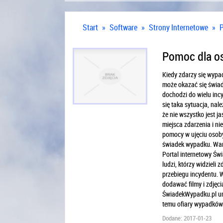
Start
»
Software
»
Strony Internetowe
»
Pomoc dla o
Kiedy zdarzy się wyp
może okazać się świad
dochodzi do wielu inc
się taka sytuacja, nal
że nie wszystko jest 
miejsca zdarzenia i ni
pomocy w ujęciu osoby
świadek wypadku. Wars
Portal internetowy Ś
ludzi, którzy widzieli
przebiegu incydentu. 
dodawać filmy i zdjęc
ŚwiadekWypadku.pl umoż
temu ofiary wypadków 
Dodane: 2017-01-23