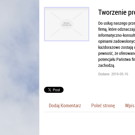
Tworzenie p
Do usług naszego prze
firmą, które odznaczaj
informatyczno-konsult
opiniami zadowolonych
każdorazowo zostają 
pewność, że oferowane
potencjału Państwa fir
zachodzą.
Dodane: 2019-05-16
Dodaj Komentarz
Poleć stronę
Wpis 