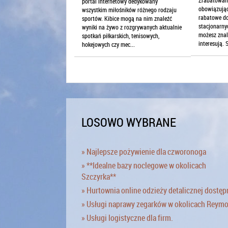
portal internetowy dedykowany
obowiązując
wszystkim miłośników różnego rodzaju
rabatowe do
sportów. Kibice mogą na nim znaleźć
stacjonarny
wyniki na żywo z rozgrywanych aktualnie
możesz znal
spotkań piłkarskich, tenisowych,
interesują. S
hokejowych czy mec...
LOSOWO WYBRANE
» Najlepsze pożywienie dla czworonoga
» **Idealne bazy noclegowe w okolicach
Szczyrka**
» Hurtownia online odzieży detalicznej dostęp
» Usługi naprawy zegarków w okolicach Reym
» Usługi logistyczne dla firm.