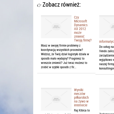
Zobacz również:
Czy
Microsoft
Dynamics
AX 2012
może
zmienić
Twoją firmę?
informaty
Masz w swojej firmie problemy z
Do usług na
koordynacją wszystkich procesów?
Vendo zalic
Widzisz, że Twój dział logistyki działa w
zarządzania
sposób mało wydajny? Pragniesz to
wyjątkowo w
wreszcie zmienić? Już teraz możesz to
naszej firm
zrobić w szybki sposób z fir...
konsultingow
Wyniki
meczów
piłkarskich
na żywo w
internecie
Raj Kibica to
Zrabatowani