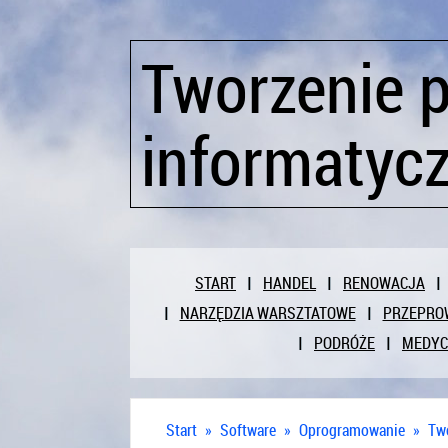
Tworzenie 
informatyc
START
HANDEL
RENOWACJA
NARZĘDZIA WARSZTATOWE
PRZEPRO
PODRÓŻE
MEDY
Start
»
Software
»
Oprogramowanie
»
Tw