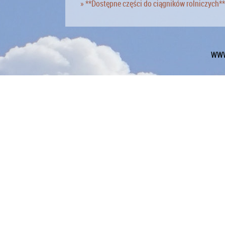
» **Dostępne części do ciągników rolniczych**
WWW