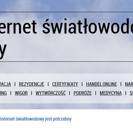
ternet światłowod
y
WACJA
REZYDENCJE
CERTYFIKATY
HANDEL ONLINE
NAR
ING
WIGOR
WYTWÓRCZOŚĆ
PODRÓŻE
MEDYCYNA
S
 internet światłowodowy jest potrzebny