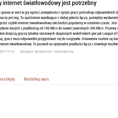
y internet światłowodowy jest potrzebny
grania w sieci w gry oprócz umiejętności i sprytu gracz potrzebuje odpowiednich 
aczy jest lag. To opóźnienie wynikające z słabej jakości łącza, pomiędzy wysłani
rzez szybki internet światłowodowy tak bardzo popularny w ostatnim czasie. Jest 
yłanie danych z prędkością od 100 Mb/s do nawet zawrotnych 300 Mb/s. Przerwy w
nie dotyczą graczy tytułów sieciowych skupionych wokół takich gier jak League of 
ą, gracz musi odpowiedni przygotować się do rozgrywki. Ustawienia routera są bar
nternet światłowodowy. To pozwoli na optymalne prędkości łącza i zniweluje możliwo
2017-10-16
Kategoria: Wytwórczość / Informatyczne
era błędy
Modyfikuj wpis