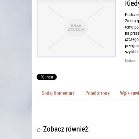
Kied
Podczas 
Zmorą gr
temu pop
na przes
szczegól
przegran
szybki i
Dodane: 
Dodaj Komentarz
Poleć stronę
Wpis zawi
Zobacz również: