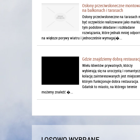
Osłony przeciwsłoneczne montow
na balkonach i tarasach
Osłony przeciwsłoneczne na tarasach
być oczywiście realizowane jako markiz
tym podobne składane i rozkładane
rozwiązania, które jednak mniej odpor
na większe porywy wiatru i jednocześnie wymagaj�...
Gdzie znajdziemy dobrą restaurac
Wielu klientów prywatnych, którzy
wybierają się na uroczystą i romantyc
kolację zainteresowanych jest miejsce
którym funkcjonuje dobra restauracja.
Gdańsk to miasto, na którego terenie
możemy znaleźć �...
LOSOWO WYBRANE