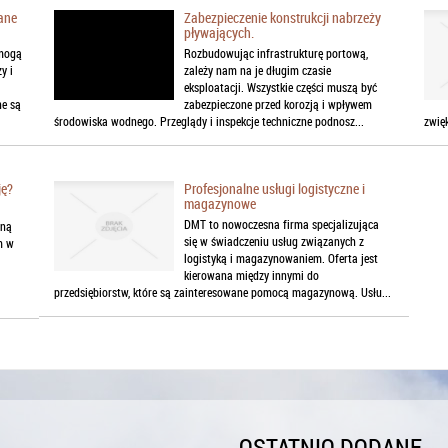
ane
Zabezpieczenie konstrukcji nabrzeży
pływających.
 mogą
Rozbudowując infrastrukturę portową,
y i
zależy nam na je długim czasie
eksploatacji. Wszystkie części muszą być
ne są
zabezpieczone przed korozją i wpływem
środowiska wodnego. Przeglądy i inspekcje techniczne podnosz...
zwię
ję?
Profesjonalne usługi logistyczne i
magazynowe
DMT to nowoczesna firma specjalizująca
zną
się w świadczeniu usług związanych z
m w
logistyką i magazynowaniem. Oferta jest
kierowana między innymi do
przedsiębiorstw, które są zainteresowane pomocą magazynową. Usłu...
OSTATNIO DODANE