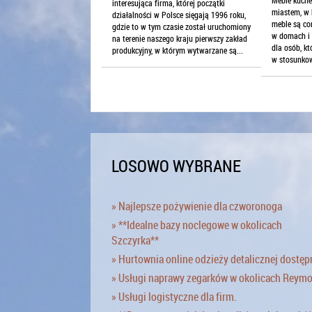
interesująca firma, której początki
miastem, w 
działalności w Polsce sięgają 1996 roku,
meble są co
gdzie to w tym czasie został uruchomiony
w domach i 
na terenie naszego kraju pierwszy zakład
dla osób, k
produkcyjny, w którym wytwarzane są...
w stosunkow
LOSOWO WYBRANE
» Najlepsze pożywienie dla czworonoga
» **Idealne bazy noclegowe w okolicach
Szczyrka**
» Hurtownia online odzieży detalicznej dostęp
» Usługi naprawy zegarków w okolicach Reym
» Usługi logistyczne dla firm.