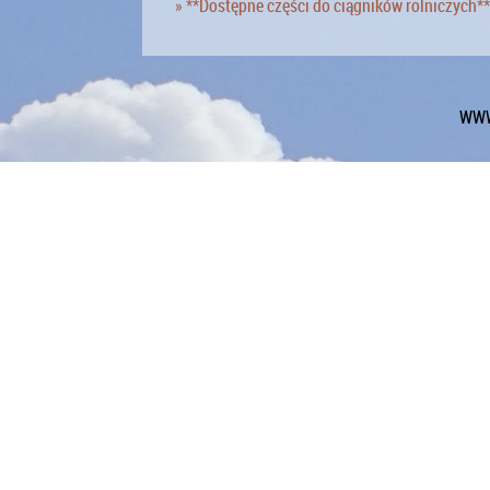
» **Dostępne części do ciągników rolniczych**
WWW