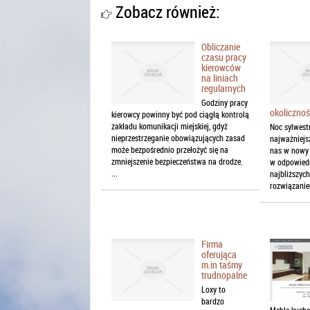
Zobacz również:
Obliczanie
czasu pracy
kierowców
na liniach
regularnych
Godziny pracy
okoliczno
kierowcy powinny być pod ciągłą kontrolą
zakładu komunikacji miejskiej, gdyż
Noc sylwest
nieprzestrzeganie obowiązujących zasad
najważniejs
może bezpośrednio przełożyć się na
nas w nowy 
zmniejszenie bezpieczeństwa na drodze.
w odpowiedn
...
najbliższyc
rozwiązanie
Firma
oferująca
m.in taśmy
trudnopalne
Loxy to
bardzo
Meble kuche