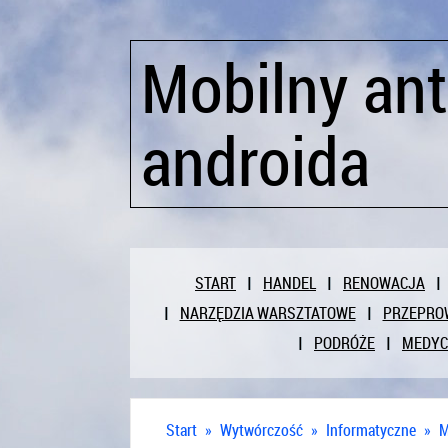
Mobilny ant
androida
START
HANDEL
RENOWACJA
NARZĘDZIA WARSZTATOWE
PRZEPRO
PODRÓŻE
MEDY
Start
»
Wytwórczość
»
Informatyczne
»
M