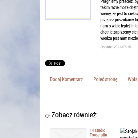
Pragniemy przecież, by
takim razie może chęt
wiemy, że jest to cie
przecież poszukamy lud
nam o wiele lepiej i n
chętnie zapiszemy się
wiedza jest nam niezb
Dodane: 2021-07-15
Dodaj Komentarz
Poleć stronę
Wpis 
Zobacz również:
F4 studio
Fotografia