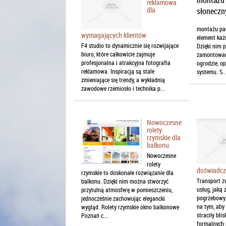
reklamowa
dla
montażu pan
wymagających klientów
element każd
F4 studio to dynamicznie się rozwijające
Dzięki nim 
biuro, które całkowicie zajmuje
zamontowan
profesjonalna i atrakcyjna fotografia
ogrodzie, o
reklamowa. Inspiracją są stale
systemu. S..
zmieniające się trendy, a wykładnią
zawodowe rzemiosło i technika p...
Nowoczesne
rolety
rzymskie dla
balkonu
Nowoczesne
rolety
doświadcz
rzymskie to doskonałe rozwiązanie dla
Transport z
balkonu. Dzięki nim można stworzyć
usług, jaką 
przytulną atmosferę w pomieszczeniu,
pogrzebowy 
jednocześnie zachowując elegancki
na tym, aby
wygląd. Rolety rzymskie okno balkonowe
straciły bli
Poznań c...
formalnych i