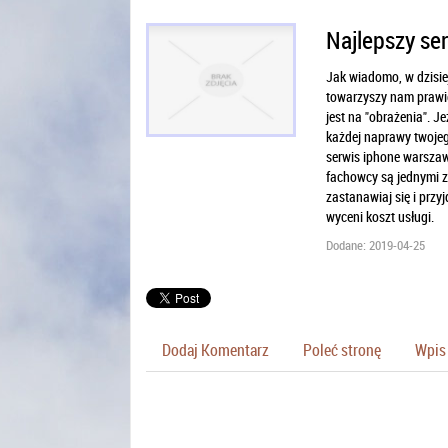
Najlepszy se
Jak wiadomo, w dzisiej
towarzyszy nam prawie
jest na "obrażenia". J
każdej naprawy twojeg
serwis iphone warszaw
fachowcy są jednymi z
zastanawiaj się i prz
wyceni koszt usługi.
Dodane: 2019-04-25
Dodaj Komentarz
Poleć stronę
Wpis 