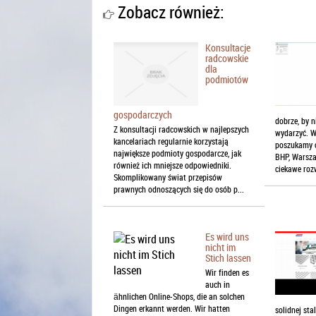
Zobacz również:
Konsultacje
radcowskie
dla
podmiotów
gospodarczych
dobrze, by n
Z konsultacji radcowskich w najlepszych
wydarzyć. W
kancelariach regularnie korzystają
poszukamy c
największe podmioty gospodarcze, jak
BHP, Warsza
również ich mniejsze odpowiedniki.
ciekawe rozw
Skomplikowany świat przepisów
prawnych odnoszących się do osób p...
Es wird uns
nicht im
Stich lassen
Wir finden es
auch in
ähnlichen Online-Shops, die an solchen
Dingen erkannt werden. Wir hatten
solidnej sta