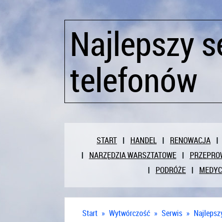
Najlepszy s
telefonów
START
HANDEL
RENOWACJA
NARZĘDZIA WARSZTATOWE
PRZEPRO
PODRÓŻE
MEDY
Start
»
Wytwórczość
»
Serwis
»
Najlepsz