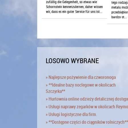
zufällig die Gelegenheit, so etwas wie
tego rodzaj
Schornstein kennenzulernen, daher wissen
metalu możn
wir, dass es ein guter Service für uns ist...
przedsiębio
bardzo st...
LOSOWO WYBRANE
» Najlepsze pożywienie dla czworonoga
» **Idealne bazy noclegowe w okolicach
Szczyrka**
» Hurtownia online odzieży detalicznej dostęp
» Usługi naprawy zegarków w okolicach Reym
» Usługi logistyczne dla firm.
» **Dostępne części do ciągników rolniczych**