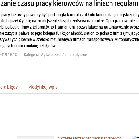
czanie czasu pracy kierowców na liniach regular
pracy kierowcy powinny być pod ciągłą kontrolą zakładu komunikacji miejskiej, g
dnio przełożyć się na zmniejszenie bezpieczeństwa na drodze. Oprogramowanie do ob
iej polecają firmy z tej branży, to Harmonium, pozwalające na automatycznie two
nie zużycia paliwa to jego kolejna funkcjonalność. Detlon to jedna z firm zajmuj
stywanych głównie w szeroko rozumianych firmach transportowych. Automatycznie 
jących norm i uniknięcie błędów.
2019-10-18
Kategoria: Wytwórczość / Informatyczne
era błędy
Modyfikuj wpis
Zliczanie ludzi w centrach handlowych