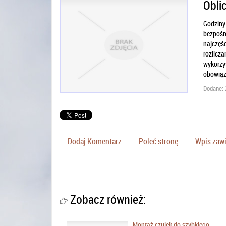
Obli
Godziny 
bezpośre
najczęśc
rozlicza
wykorzy
obowiązu
Dodane: 
Dodaj Komentarz
Poleć stronę
Wpis zawi
Zobacz również:
Montaż czujek do szybkiego