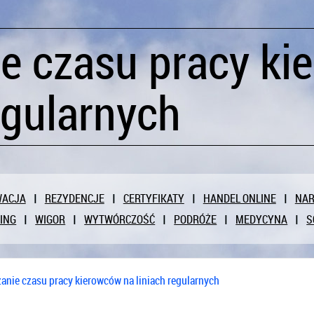
ie czasu pracy k
egularnych
WACJA
REZYDENCJE
CERTYFIKATY
HANDEL ONLINE
NAR
ING
WIGOR
WYTWÓRCZOŚĆ
PODRÓŻE
MEDYCYNA
S
zanie czasu pracy kierowców na liniach regularnych