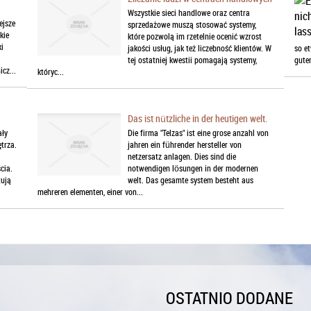
Wszystkie sieci handlowe oraz centra
ejsze
sprzedażowe muszą stosować systemy,
kie
które pozwolą im rzetelnie ocenić wzrost
i
jakości usług, jak też liczebność klientów. W
so et
tej ostatniej kwestii pomagają systemy,
guter
cz...
któryc...
Das ist nützliche in der heutigen welt.
ały
Die firma "Telzas" ist eine grose anzahl von
trza.
jahren ein führender hersteller von
netzersatz anlagen. Dies sind die
cia.
notwendigen lösungen in der modernen
tują
welt. Das gesamte system besteht aus
mehreren elementen, einer von...
OSTATNIO DODANE