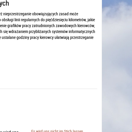
nych
dyż nieprzestrzeganie obowiązujących zasad może
sługi linii regularnych do pięćdziesięciu kilometrów, jakie
rzenie grafików pracy zatrudnionych zawodowych kierowców,
ących się wdrażaniem przybliżanych systemów informatycznych
ustalane godziny pracy kierowcy ułatwiają przestrzeganie
Es wird uns nicht im Stich lassen