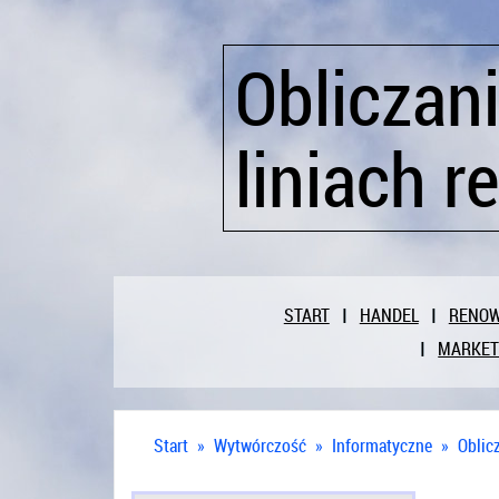
Obliczan
liniach r
START
HANDEL
RENO
MARKET
Start
»
Wytwórczość
»
Informatyczne
»
Oblic