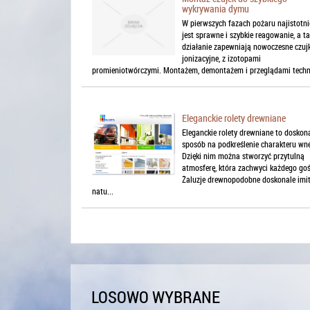
wykrywania dymu
W pierwszych fazach pożaru najistotni
jest sprawne i szybkie reagowanie, a ta
działanie zapewniają nowoczesne czujk
jonizacyjne, z izotopami
promieniotwórczymi. Montażem, demontażem i przeglądami techni
Eleganckie rolety drewniane
Eleganckie rolety drewniane to doskon
sposób na podkreślenie charakteru wnę
Dzięki nim można stworzyć przytulną
atmosferę, która zachwyci każdego goś
Żaluzje drewnopodobne doskonale imi
natu...
LOSOWO WYBRANE